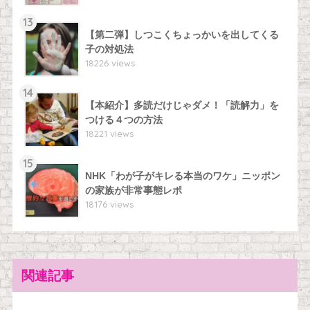
13
【第二弾】しつこくちょっかいを出してくる
子の対処法
18226 views
14
【本紹介】多読だけじゃダメ！「読解力」を
つける４つの方法
18221 views
15
NHK「わが子がキレる本当のワケ」ニッポン
の家族が非常事態レポ
18176 views
関連記事