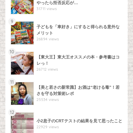
やったら拒否反応が…
31711 views
9
子どもを「車好き」にすると得られる意外な
メリット
26894 views
10
【東大王】東大王オススメの本・参考書はコ
レっ！
26712 views
11
【美と若さの新常識】お酒は“老ける毒”！若
さを守る対策術レポ
25534 views
12
小2息子のCRTテストの結果を見て思ったこと
22929 views