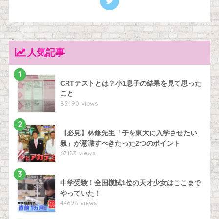
人気記事
1
CRTテストとは？小1息子の結果を見て思った
こと
85490 views
2
【必見】林修先生「子を東大に入学させたい
親」が意識すべきたった2つのポイント
63183 views
3
中学受験！全国模試1位の天才少女はここまで
やっていた！
44698 views