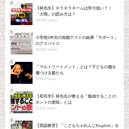
4
【林先生】キラキラネームは学力低い？｜
「大翔」の読み方は？
36043 views
5
小学校2年生の知能テストの結果「サポート」
のアドバイス
34289 views
6
「マルトリートメント」とは？子どもの脳を
傷つける親たち
32416 views
7
【初耳学】林先生が教える「勉強することの
ホントの意味」とは
32236 views
8
【英語教育】「こどもちゃれんじEnglish」を