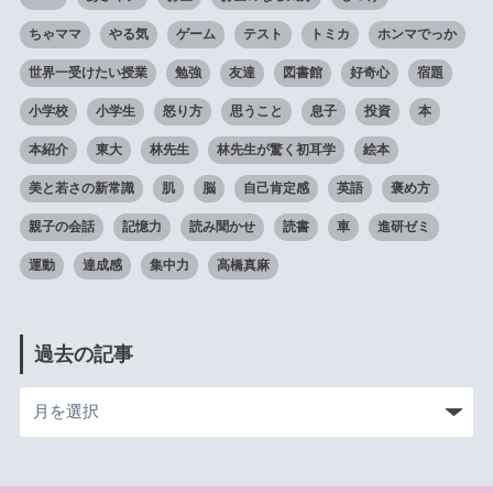
ちゃママ
やる気
ゲーム
テスト
トミカ
ホンマでっか
世界一受けたい授業
勉強
友達
図書館
好奇心
宿題
小学校
小学生
怒り方
思うこと
息子
投資
本
本紹介
東大
林先生
林先生が驚く初耳学
絵本
美と若さの新常識
肌
脳
自己肯定感
英語
褒め方
親子の会話
記憶力
読み聞かせ
読書
車
進研ゼミ
運動
達成感
集中力
高橋真麻
過去の記事