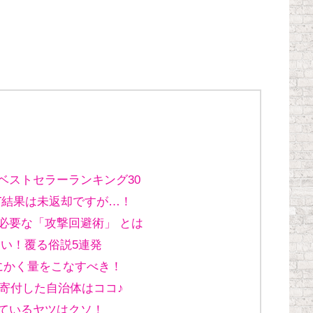
ベストセラーランキング30
RT結果は未返却ですが…！
必要な「攻撃回避術」 とは
しい！覆る俗説5連発
にかく量をこなすべき！
が寄付した自治体はココ♪
ているヤツはクソ！