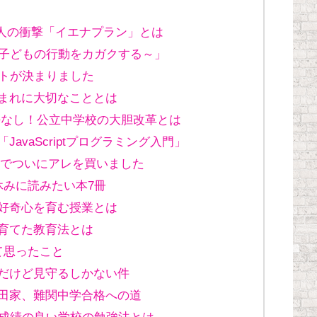
4万人の衝撃「イエナプラン」とは
～子どもの行動をカガクする～」
ントが決まりました
まれに大切なこととは
任なし！公立中学校の大胆改革とは
avaScriptプログラミング入門」
るクジでついにアレを買いました
休みに読みたい本7冊
好奇心を育む授業とは
育てた教育法とは
て思ったこと
だけど見守るしかない件
田家、難関中学合格への道