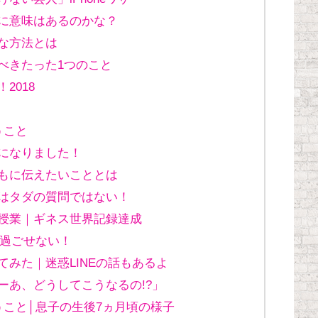
に意味はあるのかな？
な方法とは
べきたった1つのこと
2018
うこと
になりました！
もに伝えたいこととは
はタダの質問ではない！
授業｜ギネス世界記録達成
に過ごせない！
みた｜迷惑LINEの話もあるよ
ーあ、どうしてこうなるの!?」
うこと│息子の生後7ヵ月頃の様子