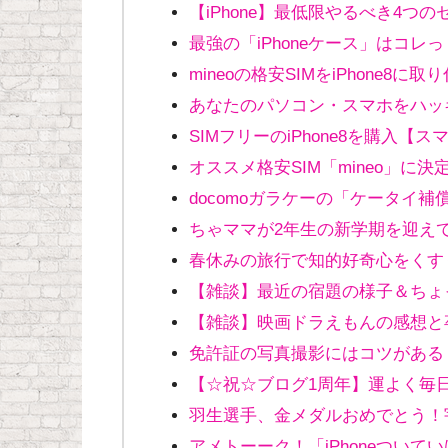
【iPhone】最低限やるべき4つ
最強の「iPhoneケース」はコレっ
mineoの格安SIMをiPhone8に
あなたのパソコン・スマホをハッ
SIMフリーのiPhone8を購入【スマ
オススメ格安SIM「mineo」に決
docomoガラケーの「ケータイ補
ちゃママが2年生の新学期を迎え
春休みの旅行で知的好奇心をくす
【雑談】最近の宿題の様子＆ちょ
【雑談】映画ドラえもんの感想と
免許証の写真撮影にはコツがある
【☆祝☆ブログ1周年】運よく毎
羽生選手、金メダルおめでとう！
アメトーーク！「iPhoneついてい