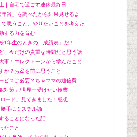
止｜自宅で過ごす連休最終日
管年齢」を調べたから結果見せるよ
えて思うこと、やりたいことを考えた
動する力を育む
校1年生のときの「成績表」だ！
ど、今だけの貴重な時間だと思う話
大事！エレクトーンから学んだこと
すか？お盆を前に思うこと
ービスは必要？ちゃママの通信費
犯対策」/世界一受けたい授業
スロード」見てきました！感想
「勝手にミスチル論」
することになった話
ったこと