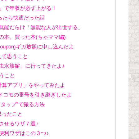
」で年収が必ず上がる！
ったら快適だった話
無能だらけ「無能な人が出世する」
の本、買った本(ちゃママ編)
Coupon)ギガ放題に申し込んだよ
えて思うこと
虫水族館」に行ってきたよ♪
うこと
計算アプリ」をやってみたよ
ホにドコモの番号を引き継ぎしたよ
ワンタップ”で撮る方法
思ったこと
ちさせるワザ７選♪
の便利ワザはこの３つ♪