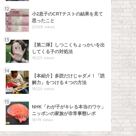
12
小2息子のCRTテストの結果を見て
思ったこと
22928 views
13
【第二弾】しつこくちょっかいを出
してくる子の対処法
18225 views
14
【本紹介】多読だけじゃダメ！「読
解力」をつける４つの方法
18220 views
15
NHK「わが子がキレる本当のワケ」
ニッポンの家族が非常事態レポ
18174 views