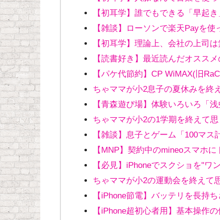
【初耳学】誰でもできる「早起き
【雑談】ローソンで楽天Payを使
【初耳学】理論上、会社の上司は
【読書好き】最近読んだオススメ
【パケ代節約】CP WiMAX(旧Ra
ちゃママが小2息子の夏休みを終
【青森遊び場】体験いろいろ「浅
ちゃママが小2の1学期を終えて思
【雑談】息子とゲーム「100マス
【MNP】契約中のmineoスマ
【必見】iPhoneでスクショを"
ちゃママが小2の運動会を終えて
【iPhone節電】バッテリを長持
【iPhone超初心者用】基本操作