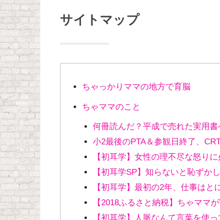
サイトマップ
ちゃっかりママの地方で育脳
ちゃママのこと
何冊読んだ？平成で売れた実用書
小2最後のPTA＆参観日終了、C
【初耳学】女性の理不尽な怒りに
【初耳学SP】知らないと恥ずか
【初耳学】最初の2年、仕事はと
【2018ふるさと納税】ちゃママ
【初耳学】人脈なんて言葉を使っ