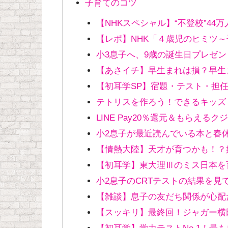
子育てのコツ
【NHKスペシャル】“不登校”4
【レポ】NHK「４歳児のヒミツ
小3息子へ、9歳の誕生日プレゼ
【あさイチ】早生まれは損？早生
【初耳学SP】宿題・テスト・担
テトリスを作ろう！できるキッズ「J
LINE Pay20％還元＆もらえ
小2息子が最近読んでいる本と春
【情熱大陸】天才が育つかも！？
【初耳学】東大理Ⅲのミス日本を
小2息子のCRTテストの結果を見
【雑談】息子の友だち関係が心配
【スッキリ】最終回！ジャガー横