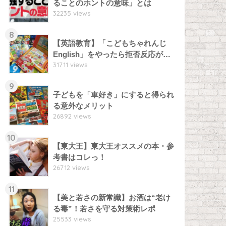
ることのホントの意味」とは
32235 views
8
【英語教育】「こどもちゃれんじ
English」をやったら拒否反応が…
31711 views
9
子どもを「車好き」にすると得られ
る意外なメリット
26892 views
10
【東大王】東大王オススメの本・参
考書はコレっ！
26712 views
11
【美と若さの新常識】お酒は“老け
る毒”！若さを守る対策術レポ
25533 views