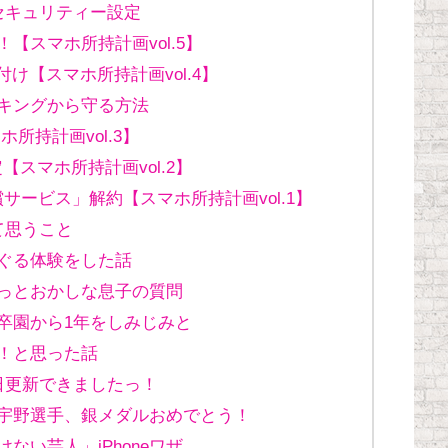
のセキュリティー設定
！【スマホ所持計画vol.5】
取り付け【スマホ所持計画vol.4】
キングから守る方法
ホ所持計画vol.3】
定【スマホ所持計画vol.2】
償サービス」解約【スマホ所持計画vol.1】
て思うこと
ぐる体験をした話
っとおかしな息子の質問
卒園から1年をしみじみと
！と思った話
日更新できましたっ！
宇野選手、銀メダルおめでとう！
けない芸人」iPhoneワザ