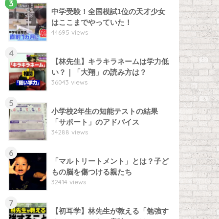
3
中学受験！全国模試1位の天才少女
はここまでやっていた！
44695 views
4
【林先生】キラキラネームは学力低
い？｜「大翔」の読み方は？
36043 views
5
小学校2年生の知能テストの結果
「サポート」のアドバイス
34288 views
6
「マルトリートメント」とは？子ど
もの脳を傷つける親たち
32414 views
7
【初耳学】林先生が教える「勉強す