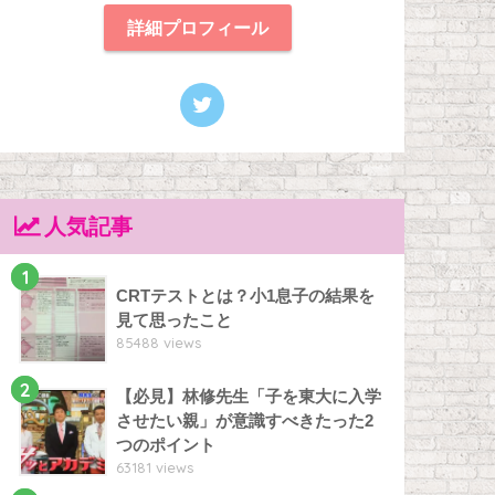
詳細プロフィール
人気記事
1
CRTテストとは？小1息子の結果を
見て思ったこと
85488 views
2
【必見】林修先生「子を東大に入学
させたい親」が意識すべきたった2
つのポイント
63181 views