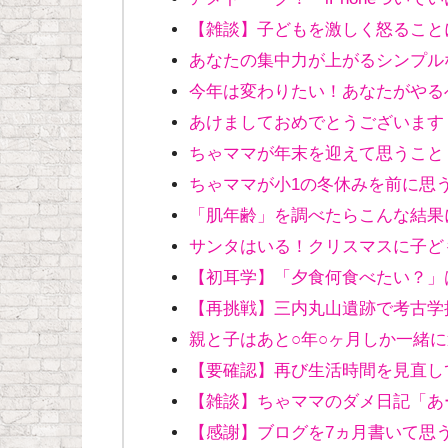
【雑談】子どもを激しく怒ること
あなたの集中力が上がるシンプル
今年は変わりたい！あなたがやる
あけましておめでとうございます！
ちゃママが年末を迎えて思うこと
ちゃママが小1の冬休みを前に思
「肌年齢」を調べたらこんな結果
サンタはいる！クリスマスに子ど
【初耳学】「夕食何食べたい？」
【再挑戦】三内丸山遺跡で考古学
親と子はあと○年○ヶ月しか一緒
【要確認】再び生活時間を見直して
【雑談】ちゃママのダメ日記「あ
【感謝】ブログを7ヵ月書いて思