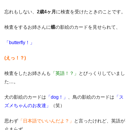
忘れもしない、
2歳4ヶ月
に検査を受けたときのことです。
検査をするお姉さんに
蝶
の影絵のカードを見せられて、
「butterfly！」
(えっ！？)
検査をしたお姉さんも
「英語！？」
とびっくりしていまし
た…。
犬の影絵のカードは
「dog！」
、鳥の影絵のカードは
「ス
ズメちゃんのお友達」
（笑）
思わず
「日本語でいいんだよ？」
と言ったけれど、
英語が
止まらず
。