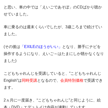
と思い、車の中では
「えいごであそぼ」のCDばかり
聴か
せていました。
車に乗るのは週末くらいでしたが、
3歳ころまで
続けてい
ました。
(その後は
「EXILEのほうがいい」
となり、勝手にナビを
操作するようになり、えいご～はたまにしか聴かなくなり
ました)
こどもちゃれんじを受講していると、”こどもちゃれんじ
English”は
同時受講
となるので、
会員特別価格
で受講でき
ます。
2ヵ月に一度
届き、“こどもちゃれんじ”と同じように、絵
本・DVD・エデュトイは内容が連動しています。