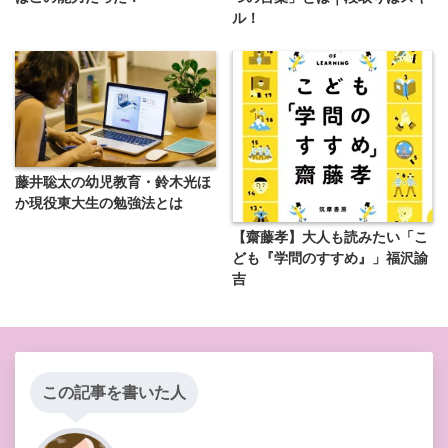
ル！
藤井聡太の幼児教育・鈴木光ほ
か現役東大生の勉強法とは
【齋藤孝】大人も読みたい「こ
ども『学問のすすめ』」福沢諭
吉
この記事を書いた人