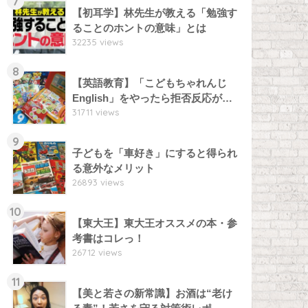
7
【初耳学】林先生が教える「勉強す
ることのホントの意味」とは
32235 views
8
【英語教育】「こどもちゃれんじ
English」をやったら拒否反応が…
31711 views
9
子どもを「車好き」にすると得られ
る意外なメリット
26893 views
10
【東大王】東大王オススメの本・参
考書はコレっ！
26712 views
11
【美と若さの新常識】お酒は“老け