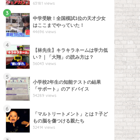
63181 views
3
中学受験！全国模試1位の天才少女
はここまでやっていた！
44696 views
4
【林先生】キラキラネームは学力低
い？｜「大翔」の読み方は？
36043 views
5
小学校2年生の知能テストの結果
「サポート」のアドバイス
34289 views
6
「マルトリートメント」とは？子ど
もの脳を傷つける親たち
32414 views