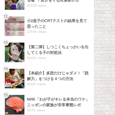
る毒”！若さを守る対策術レポ
25533 views
12
小2息子のCRTテストの結果を見て
思ったこと
22928 views
13
【第二弾】しつこくちょっかいを出
してくる子の対処法
18225 views
14
【本紹介】多読だけじゃダメ！「読
解力」をつける４つの方法
18220 views
15
NHK「わが子がキレる本当のワケ」
ニッポンの家族が非常事態レポ
18175 views