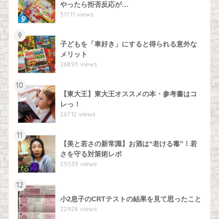
やったら拒否反応が…
31711 views
9
子どもを「車好き」にすると得られる意外な
メリット
26893 views
10
【東大王】東大王オススメの本・参考書はコ
レっ！
26712 views
11
【美と若さの新常識】お酒は“老ける毒”！若
さを守る対策術レポ
25533 views
12
小2息子のCRTテストの結果を見て思ったこと
22928 views