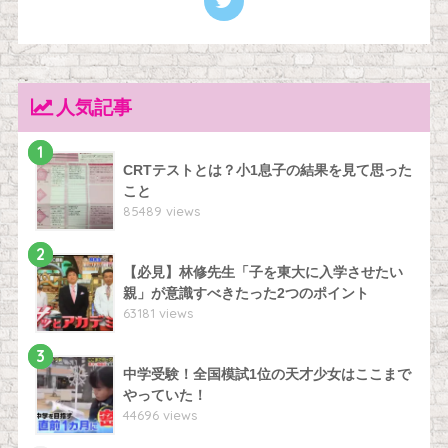
人気記事
1
CRTテストとは？小1息子の結果を見て思った
こと
85489 views
2
【必見】林修先生「子を東大に入学させたい
親」が意識すべきたった2つのポイント
63181 views
3
中学受験！全国模試1位の天才少女はここまで
やっていた！
44696 views