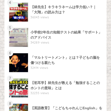
4
【林先生】キラキラネームは学力低い？｜
「大翔」の読み方は？
36043 views
5
小学校2年生の知能テストの結果「サポート」
のアドバイス
34289 views
6
「マルトリートメント」とは？子どもの脳を
傷つける親たち
32414 views
7
【初耳学】林先生が教える「勉強することの
ホントの意味」とは
32235 views
8
【英語教育】「こどもちゃれんじEnglish」を