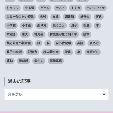
ちゃママ
やる気
ゲーム
テスト
トミカ
ホンマでっか
世界一受けたい授業
勉強
友達
図書館
好奇心
宿題
小学校
小学生
怒り方
思うこと
息子
投資
本
本紹介
東大
林先生
林先生が驚く初耳学
絵本
美と若さの新常識
肌
脳
自己肯定感
英語
褒め方
親子の会話
記憶力
読み聞かせ
読書
車
進研ゼミ
運動
達成感
集中力
高橋真麻
過去の記事