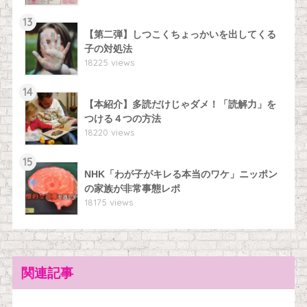
13
【第二弾】しつこくちょっかいを出してくる
子の対処法
18225 views
14
【本紹介】多読だけじゃダメ！「読解力」を
つける４つの方法
18220 views
15
NHK「わが子がキレる本当のワケ」ニッポン
の家族が非常事態レポ
18175 views
関連記事