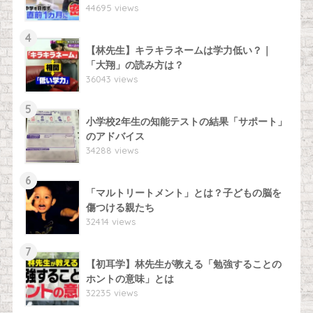
44695 views
4
【林先生】キラキラネームは学力低い？｜
「大翔」の読み方は？
36043 views
5
小学校2年生の知能テストの結果「サポート」
のアドバイス
34288 views
6
「マルトリートメント」とは？子どもの脳を
傷つける親たち
32414 views
7
【初耳学】林先生が教える「勉強することの
ホントの意味」とは
32235 views