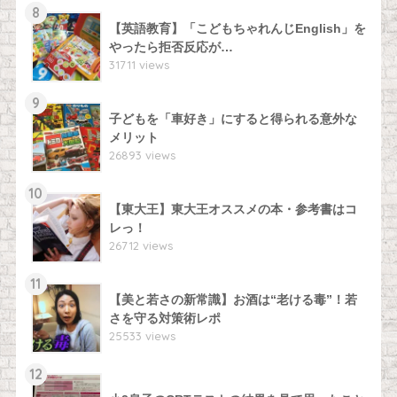
8
【英語教育】「こどもちゃれんじEnglish」を
やったら拒否反応が…
31711 views
9
子どもを「車好き」にすると得られる意外な
メリット
26893 views
10
【東大王】東大王オススメの本・参考書はコ
レっ！
26712 views
11
【美と若さの新常識】お酒は“老ける毒”！若
さを守る対策術レポ
25533 views
12