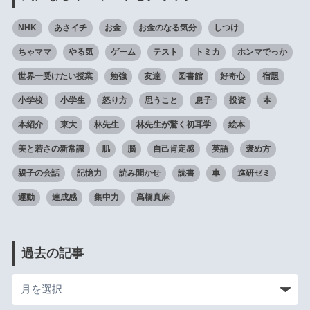
NHK
あさイチ
お金
お金のなる気分
しつけ
ちゃママ
やる気
ゲーム
テスト
トミカ
ホンマでっか
世界一受けたい授業
勉強
友達
図書館
好奇心
宿題
小学校
小学生
怒り方
思うこと
息子
投資
本
本紹介
東大
林先生
林先生が驚く初耳学
絵本
美と若さの新常識
肌
脳
自己肯定感
英語
褒め方
親子の会話
記憶力
読み聞かせ
読書
車
進研ゼミ
運動
達成感
集中力
高橋真麻
過去の記事