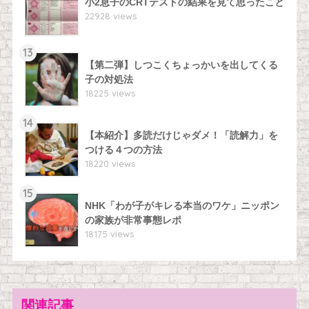
小2息子のCRTテストの結果を見て思ったこと
22928 views
13
【第二弾】しつこくちょっかいを出してくる
子の対処法
18225 views
14
【本紹介】多読だけじゃダメ！「読解力」を
つける４つの方法
18220 views
15
NHK「わが子がキレる本当のワケ」ニッポン
の家族が非常事態レポ
18175 views
関連記事