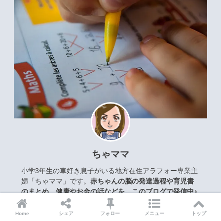
ちゃママ
小学3年生の車好き息子がいる地方在住アラフォー専業主
婦「ちゃママ」です。
赤ちゃんの脳の発達過程や育児書
のまとめ、健康やお金の話などを、このブログで発信中♪
詳細プロフィール
Home
シェア
フォロー
メニュー
トップ