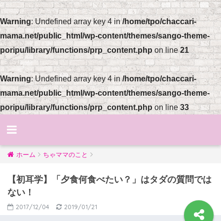
Warning
: Undefined array key 4 in
/home/tpo/chaccari-
mama.net/public_html/wp-content/themes/sango-theme-
poripu/library/functions/prp_content.php
on line
21
Warning
: Undefined array key 4 in
/home/tpo/chaccari-
mama.net/public_html/wp-content/themes/sango-theme-
poripu/library/functions/prp_content.php
on line
33
ホーム
ちゃママのこと
【初耳学】「夕食何食べたい？」はタダの質問では
ない！
2017/12/04
2019/01/21