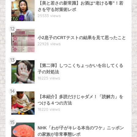
【美と若さの新常識】お酒は“老ける毒”！若
さを守る対策術レポ
25533 views
12
小2息子のCRTテストの結果を見て思ったこと
22928 views
13
【第二弾】しつこくちょっかいを出してくる
子の対処法
18225 views
14
【本紹介】多読だけじゃダメ！「読解力」を
つける４つの方法
18220 views
15
NHK「わが子がキレる本当のワケ」ニッポン
の家族が非常事態レポ