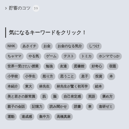
貯蓄のコツ
39
気になるキーワードをクリック！
NHK
あさイチ
お金
お金のなる気分
しつけ
ちゃママ
やる気
ゲーム
テスト
トミカ
ホンマでっか
世界一受けたい授業
勉強
友達
図書館
好奇心
宿題
小学校
小学生
怒り方
思うこと
息子
投資
本
本紹介
東大
林先生
林先生が驚く初耳学
絵本
美と若さの新常識
肌
脳
自己肯定感
英語
褒め方
親子の会話
記憶力
読み聞かせ
読書
車
進研ゼミ
運動
達成感
集中力
高橋真麻