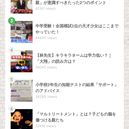
親」が意識すべきたった2つのポイント
63181 views
3
中学受験！全国模試1位の天才少女はここまで
やっていた！
44695 views
4
【林先生】キラキラネームは学力低い？｜
「大翔」の読み方は？
36043 views
5
小学校2年生の知能テストの結果「サポート」
のアドバイス
34288 views
6
「マルトリートメント」とは？子どもの脳を
傷つける親たち
32414 views