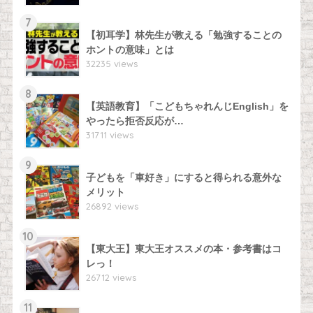
7
【初耳学】林先生が教える「勉強することの
ホントの意味」とは
32235 views
8
【英語教育】「こどもちゃれんじEnglish」を
やったら拒否反応が…
31711 views
9
子どもを「車好き」にすると得られる意外な
メリット
26892 views
10
【東大王】東大王オススメの本・参考書はコ
レっ！
26712 views
11