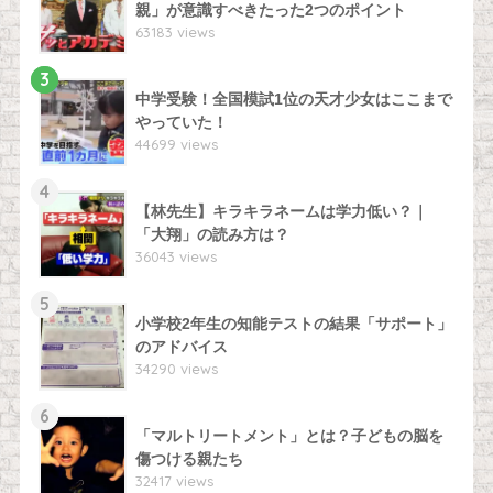
親」が意識すべきたった2つのポイント
63183 views
3
中学受験！全国模試1位の天才少女はここまで
やっていた！
44699 views
4
【林先生】キラキラネームは学力低い？｜
「大翔」の読み方は？
36043 views
5
小学校2年生の知能テストの結果「サポート」
のアドバイス
34290 views
6
「マルトリートメント」とは？子どもの脳を
傷つける親たち
32417 views