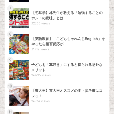
7
【初耳学】林先生が教える「勉強することの
ホントの意味」とは
32236 views
8
【英語教育】「こどもちゃれんじEnglish」を
やったら拒否反応が…
31712 views
9
子どもを「車好き」にすると得られる意外な
メリット
26895 views
10
【東大王】東大王オススメの本・参考書はコ
レっ！
26714 views
11