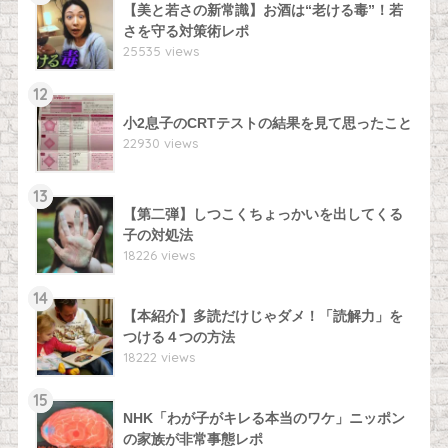
【美と若さの新常識】お酒は“老ける毒”！若
さを守る対策術レポ
25535 views
12
小2息子のCRTテストの結果を見て思ったこと
22930 views
13
【第二弾】しつこくちょっかいを出してくる
子の対処法
18226 views
14
【本紹介】多読だけじゃダメ！「読解力」を
つける４つの方法
18222 views
15
NHK「わが子がキレる本当のワケ」ニッポン
の家族が非常事態レポ