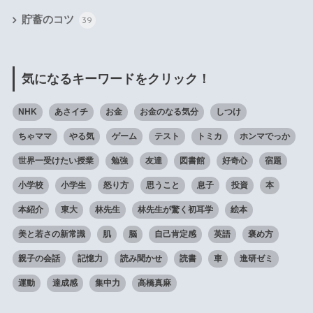
貯蓄のコツ
39
気になるキーワードをクリック！
NHK
あさイチ
お金
お金のなる気分
しつけ
ちゃママ
やる気
ゲーム
テスト
トミカ
ホンマでっか
世界一受けたい授業
勉強
友達
図書館
好奇心
宿題
小学校
小学生
怒り方
思うこと
息子
投資
本
本紹介
東大
林先生
林先生が驚く初耳学
絵本
美と若さの新常識
肌
脳
自己肯定感
英語
褒め方
親子の会話
記憶力
読み聞かせ
読書
車
進研ゼミ
運動
達成感
集中力
高橋真麻