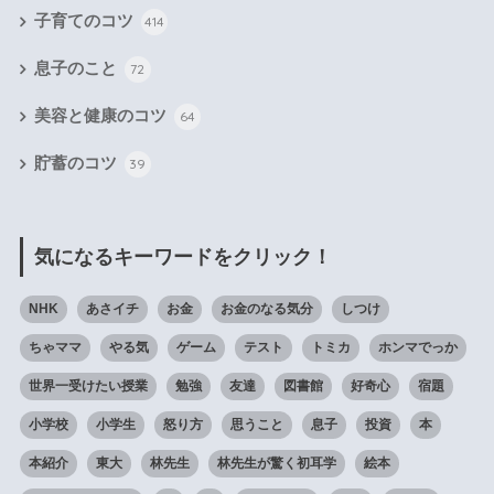
子育てのコツ
414
息子のこと
72
美容と健康のコツ
64
貯蓄のコツ
39
気になるキーワードをクリック！
NHK
あさイチ
お金
お金のなる気分
しつけ
ちゃママ
やる気
ゲーム
テスト
トミカ
ホンマでっか
世界一受けたい授業
勉強
友達
図書館
好奇心
宿題
小学校
小学生
怒り方
思うこと
息子
投資
本
本紹介
東大
林先生
林先生が驚く初耳学
絵本