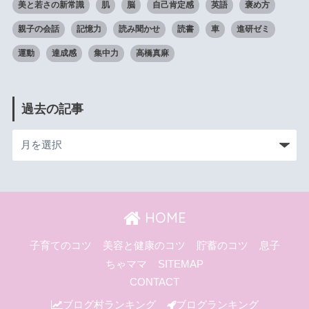
美と若さの新常識
肌
脳
自己肯定感
英語
褒め方
親子の会話
記憶力
読み聞かせ
読書
車
進研ゼミ
運動
達成感
集中力
高橋真麻
過去の記事
HOME
子育てのコツ
美容と健康のコツ
貯蓄のコツ
息子
ちゃママ
SITEMAP
CONTACT
ブログ村ランキング
ブログランキング