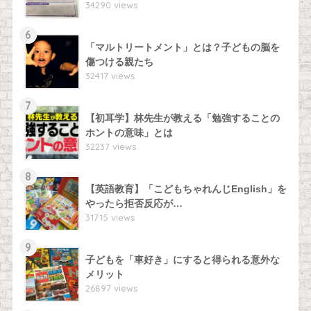
34290 views
6
「マルトリートメント」とは？子どもの脳を
傷つける親たち
32417 views
7
【初耳学】林先生が教える「勉強することの
ホントの意味」とは
32237 views
8
【英語教育】「こどもちゃれんじEnglish」を
やったら拒否反応が…
31715 views
9
子どもを「車好き」にすると得られる意外な
メリット
26897 views