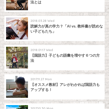
法とは
2018.03.28 Wed
読解力が真の学力？「AI vs. 教科書が読めな
い子どもたち」
2018.01.17 Wed
【国語力】子どもの語彙を増やす６つの方
法
2017.11.27 Mon
【オススメ教材】アレがわかれば国語力も
アップする！
2017.10.30 Mon