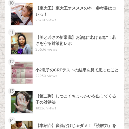
10
【東大王】東大王オススメの本・参考書はコ
レっ！
26714 views
11
【美と若さの新常識】お酒は“老ける毒”！若
さを守る対策術レポ
25536 views
12
小2息子のCRTテストの結果を見て思ったこと
22930 views
13
【第二弾】しつこくちょっかいを出してくる
子の対処法
18226 views
14
【本紹介】多読だけじゃダメ！「読解力」を