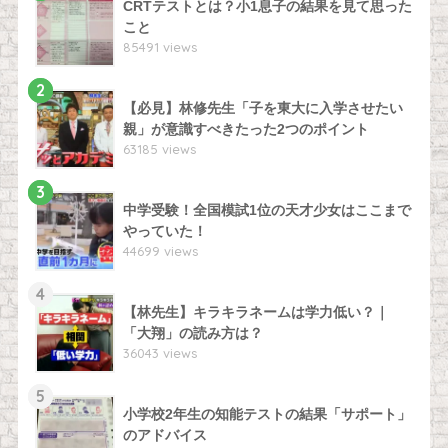
CRTテストとは？小1息子の結果を見て思った
こと
85491 views
2
【必見】林修先生「子を東大に入学させたい
親」が意識すべきたった2つのポイント
63185 views
3
中学受験！全国模試1位の天才少女はここまで
やっていた！
44699 views
4
【林先生】キラキラネームは学力低い？｜
「大翔」の読み方は？
36043 views
5
小学校2年生の知能テストの結果「サポート」
のアドバイス