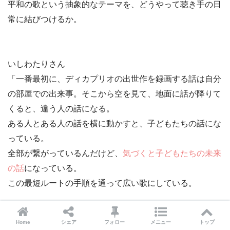
平和の歌という抽象的なテーマを、
どうやって聴き手の日
常に結びつけるか
。
いしわたりさん
「一番最初に、ディカプリオの出世作を録画する話は
自分
の部屋
での出来事。そこから
空
を見て、
地面
に話が降りて
くると、
違う人
の話になる。
ある人とある人の話を横に動かすと、
子どもたちの話
にな
っている。
全部が繋がっているんだけど、
気づくと子どもたちの未来
の話
になっている。
この
最短ルートの手順を通って広い歌にしている
。
Home
シェア
フォロー
メニュー
トップ