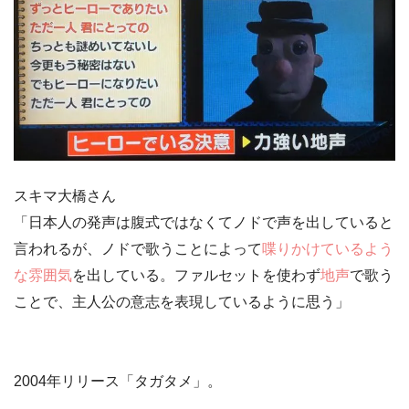
スキマ大橋さん
「日本人の発声は腹式ではなくて
ノドで声を出している
と
言われるが、ノドで歌うことによって
喋りかけているよう
な雰囲気
を出している。ファルセットを使わず
地声
で歌う
ことで、
主人公の意志を表現している
ように思う」
2004年リリース
「タガタメ」
。