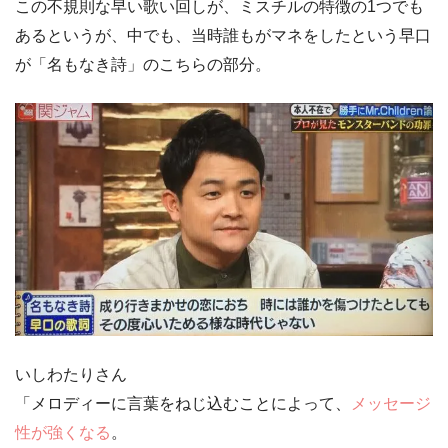
この
不規則な早い歌い回し
が、ミスチルの特徴の1つでも
あるというが、中でも、当時誰もがマネをしたという早口
が
「名もなき詩」
のこちらの部分。
いしわたりさん
「メロディーに言葉をねじ込むことによって、
メッセージ
性が強くなる
。