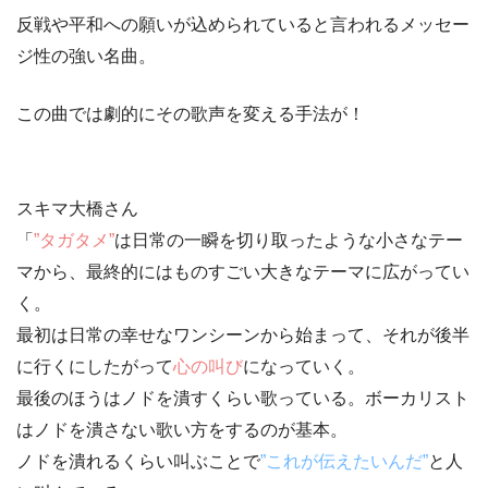
反戦や平和への願いが込められていると言われるメッセー
ジ性の強い名曲。
この曲では劇的にその歌声を変える手法が！
スキマ大橋さん
「
”タガタメ”
は日常の一瞬を切り取ったような
小さなテー
マ
から、最終的には
ものすごい大きなテーマ
に広がってい
く。
最初は日常の幸せなワンシーンから始まって、それが後半
に行くにしたがって
心の叫び
になっていく。
最後のほうはノドを潰すくらい歌っている。ボーカリスト
はノドを潰さない歌い方をするのが基本。
ノドを潰れるくらい叫ぶことで
”これが伝えたいんだ”
と人