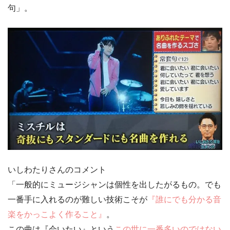
句」
。
いしわたりさんのコメント
「一般的にミュージシャンは個性を出したがるもの。でも
一番手に入れるのが難しい技術こそが
『誰にでも分かる音
楽をかっこよく作ること』
。
この曲は
『会いたい』
という
この世に一番多いのではない