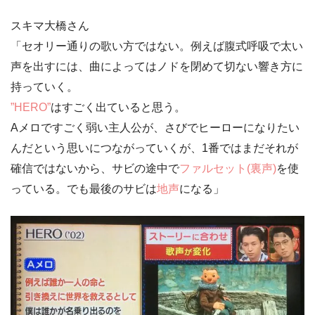
スキマ大橋さん
「セオリー通りの歌い方ではない。例えば腹式呼吸で太い
声を出すには、曲によっては
ノドを閉めて切ない響き方
に
持っていく。
”HERO”
はすごく出ていると思う。
Aメロですごく弱い主人公が、さびでヒーローになりたい
んだという思いにつながっていくが、1番ではまだそれが
確信ではないから、サビの途中で
ファルセット(裏声)
を使
っている。でも最後のサビは
地声
になる」