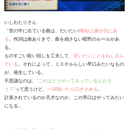
いしわたりさん
「世の中に出ている曲は、だいたい
9割以上曲が先にあ
る
。作詞は曲ありきで、曲を崩さない
暗黙のルール
があ
る。
ものすごい歌い回しを工夫して、
言いたいことをねじ込ん
でいる
。それによって、
ミスチルらしい早口
みたいなもの
が、発生している。
不思議なのは、
“これはどうやって入っているんだろ
う？”
って思うけど、
一回聴いたら口ずさめる
。
計算されているのか天才なのか。この早口はやってみたい
になる」