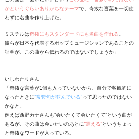
かというぐらいありがちなテーマ
で、
奇抜な言葉を一切使
わずに名曲を作り上げた
。
ミスチルは
奇抜にもスタンダードにも名曲を作れる
。
彼らが日本を代表するポップミュージシャンであることの
証明が、この曲から伝わるのではないでしょうか」
いしわたりさん
「奇抜な言葉が1個も入っていないから、自分で客観的に
なったときに
“常套句が並んでいる”
って思ったのではない
かなと。
例えば西野カナさんも
”会いたくて会いたくて”
という曲が
あるが、その曲は会いたいのあとに
”震える”
というちょっ
と奇抜なワードが入っている。