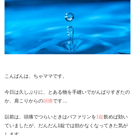
こんばんは、ちゃママです。
今日は久しぶりに、とある物を
手縫い
でがんばりすぎたの
か、肩こりからの
頭痛
です…
以前は、頭痛でつらいときはバファリンを
1錠
飲めば効い
ていましたが、だんだん1錠では効かなくなってきた気が
します。