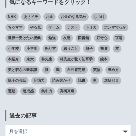
気になるキーワードをクリック！
NHK
あさイチ
お金
お金のなる気分
しつけ
ちゃママ
やる気
ゲーム
テスト
トミカ
ホンマでっか
世界一受けたい授業
勉強
友達
図書館
好奇心
宿題
小学校
小学生
怒り方
思うこと
息子
投資
本
本紹介
東大
林先生
林先生が驚く初耳学
絵本
美と若さの新常識
肌
脳
自己肯定感
英語
褒め方
親子の会話
記憶力
読み聞かせ
読書
車
進研ゼミ
運動
達成感
集中力
高橋真麻
過去の記事