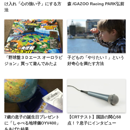
け入れ「心の強い子」にする方
森 /GAZOO Racing PARK弘前
法
「野球盤３Ｄエース オーロラビ
子どもの「やりたい！」という
ジョン」買って遊んでみたよ
好奇心を満たす方法
7歳の息子の誕生日プレゼント
【CRTテスト】国語の関心58
に「しゃべる地球儀OYV400」
点！？息子にインタビュー
をあげた結果…