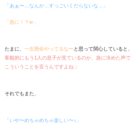
「あぁ〜…なんか…すっごい
くだらないな…
」
「急に！？w」
たまに、
一生懸命やってるな〜
と思って関心していると、
客観的にもう1人の息子が見ているのか、急に冷めた声で
こういうことを言うんですよね；
それでもまた、
「いや〜めちゃめちゃ楽しい〜♪」