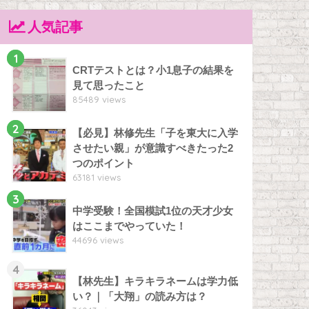
人気記事
1
CRTテストとは？小1息子の結果を
見て思ったこと
85489 views
2
【必見】林修先生「子を東大に入学
させたい親」が意識すべきたった2
つのポイント
63181 views
3
中学受験！全国模試1位の天才少女
はここまでやっていた！
44696 views
4
【林先生】キラキラネームは学力低
い？｜「大翔」の読み方は？