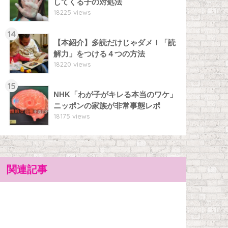
してくる子の対処法
18225 views
14
【本紹介】多読だけじゃダメ！「読
解力」をつける４つの方法
18220 views
15
NHK「わが子がキレる本当のワケ」
ニッポンの家族が非常事態レポ
18175 views
関連記事