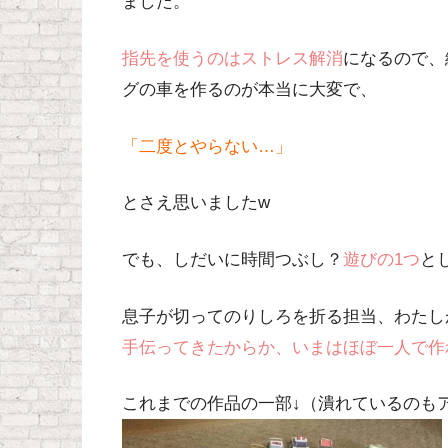
ました。
指先を使うのはストレス解消
になるので、
グの車
を作るのが本当に大変で、
「二度とやらない…」
とさえ思いましたw
でも、しだいに時間つぶし？
遊びの1つ
と
息子が切ってのりしろを折る担当、わたし
手伝ってきたからか、いまはほぼ一人で作
これまでの作品の一部↓（潰れているのも