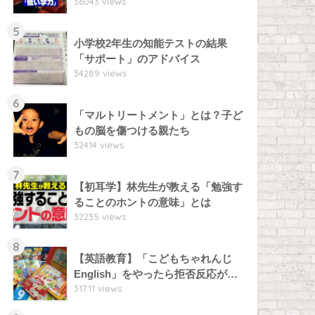
36043 views
5
小学校2年生の知能テストの結果
「サポート」のアドバイス
34289 views
6
「マルトリートメント」とは？子ど
もの脳を傷つける親たち
32414 views
7
【初耳学】林先生が教える「勉強す
ることのホントの意味」とは
32235 views
8
【英語教育】「こどもちゃれんじ
English」をやったら拒否反応が…
31711 views