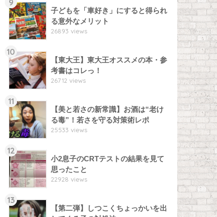
9
子どもを「車好き」にすると得られ
る意外なメリット
26893 views
10
【東大王】東大王オススメの本・参
考書はコレっ！
26712 views
11
【美と若さの新常識】お酒は“老け
る毒”！若さを守る対策術レポ
25533 views
12
小2息子のCRTテストの結果を見て
思ったこと
22928 views
13
【第二弾】しつこくちょっかいを出