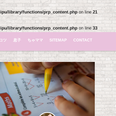
pu/library/functions/prp_content.php
on line
21
pu/library/functions/prp_content.php
on line
33
コツ
息子
ちゃママ
SITEMAP
CONTACT