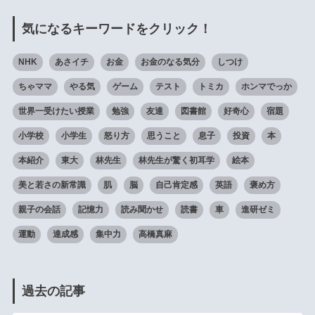
気になるキーワードをクリック！
NHK
あさイチ
お金
お金のなる気分
しつけ
ちゃママ
やる気
ゲーム
テスト
トミカ
ホンマでっか
世界一受けたい授業
勉強
友達
図書館
好奇心
宿題
小学校
小学生
怒り方
思うこと
息子
投資
本
本紹介
東大
林先生
林先生が驚く初耳学
絵本
美と若さの新常識
肌
脳
自己肯定感
英語
褒め方
親子の会話
記憶力
読み聞かせ
読書
車
進研ゼミ
運動
達成感
集中力
高橋真麻
過去の記事