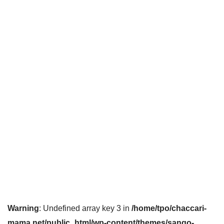
Warning
: Undefined array key 3 in
/home/tpo/chaccari-
mama.net/public_html/wp-content/themes/sango-