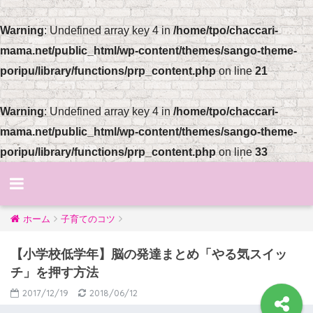
Warning
: Undefined array key 4 in
/home/tpo/chaccari-
mama.net/public_html/wp-content/themes/sango-theme-
poripu/library/functions/prp_content.php
on line
21
Warning
: Undefined array key 4 in
/home/tpo/chaccari-
mama.net/public_html/wp-content/themes/sango-theme-
poripu/library/functions/prp_content.php
on line
33
ホーム
子育てのコツ
【小学校低学年】脳の発達まとめ「やる気スイッ
チ」を押す方法
2017/12/19
2018/06/12