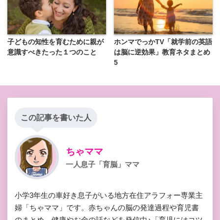
子どもの知性を育むために親が
ホンマでっかTV「就学前の英語
意識すべきたった１つのこと
は脳に逆効果」教育ネタまとめ
5
この記事を書いた人
ちゃママ
一人息子「育脳」ママ
小学3年生の車好き息子がいる地方在住アラフォー専業主
婦「ちゃママ」です。赤ちゃんの脳の発達過程や育児書
のまとめ、健康やお金の話などを発信中♪「育児にはコツ