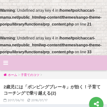
Warning
: Undefined array key 4 in
/home/tpo/chaccari-
mama.net/public_html/wp-content/themes/sango-theme-
poripu/library/functions/prp_content.php
on line
21
Warning
: Undefined array key 4 in
/home/tpo/chaccari-
mama.net/public_html/wp-content/themes/sango-theme-
poripu/library/functions/prp_content.php
on line
33
ホーム
子育てのコツ
2歳児には「ポンピングブレーキ」が効く！子育て
コーチングで乗り越える(2)
2017/06/10
2018/07/17