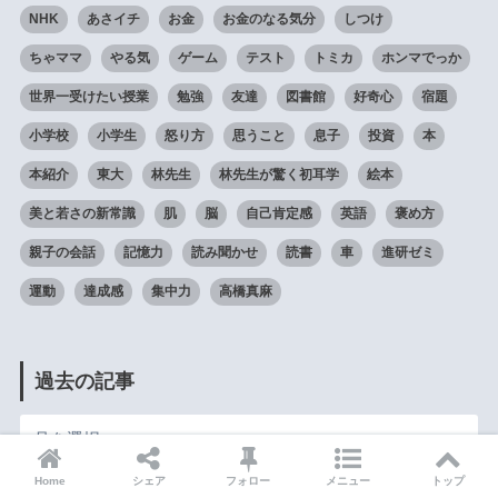
NHK
あさイチ
お金
お金のなる気分
しつけ
ちゃママ
やる気
ゲーム
テスト
トミカ
ホンマでっか
世界一受けたい授業
勉強
友達
図書館
好奇心
宿題
小学校
小学生
怒り方
思うこと
息子
投資
本
本紹介
東大
林先生
林先生が驚く初耳学
絵本
美と若さの新常識
肌
脳
自己肯定感
英語
褒め方
親子の会話
記憶力
読み聞かせ
読書
車
進研ゼミ
運動
達成感
集中力
高橋真麻
過去の記事
Home
シェア
フォロー
メニュー
トップ