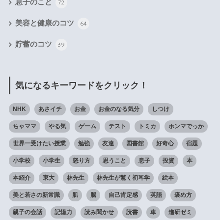
息子のこと
72
美容と健康のコツ
64
貯蓄のコツ
39
気になるキーワードをクリック！
NHK
あさイチ
お金
お金のなる気分
しつけ
ちゃママ
やる気
ゲーム
テスト
トミカ
ホンマでっか
世界一受けたい授業
勉強
友達
図書館
好奇心
宿題
小学校
小学生
怒り方
思うこと
息子
投資
本
本紹介
東大
林先生
林先生が驚く初耳学
絵本
美と若さの新常識
肌
脳
自己肯定感
英語
褒め方
親子の会話
記憶力
読み聞かせ
読書
車
進研ゼミ