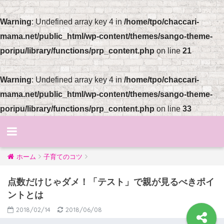
Warning
: Undefined array key 4 in
/home/tpo/chaccari-
mama.net/public_html/wp-content/themes/sango-theme-
poripu/library/functions/prp_content.php
on line
21
Warning
: Undefined array key 4 in
/home/tpo/chaccari-
mama.net/public_html/wp-content/themes/sango-theme-
poripu/library/functions/prp_content.php
on line
33
ホーム
子育てのコツ
点数だけじゃダメ！「テスト」で親が見るべきポイ
ントとは
2018/02/14
2018/06/08