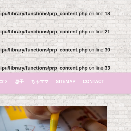
pu/library/functions/prp_content.php
on line
18
pu/library/functions/prp_content.php
on line
21
pu/library/functions/prp_content.php
on line
30
pu/library/functions/prp_content.php
on line
33
コツ
息子
ちゃママ
SITEMAP
CONTACT