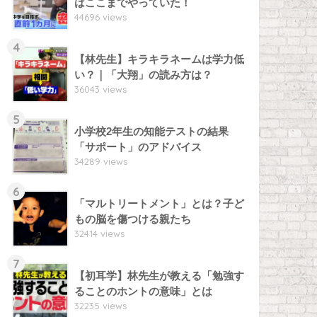
はここまでやっていた！
44696 views
4
【林先生】キラキラネームは学力低
い？｜「大翔」の読み方は？
36043 views
5
小学校2年生の知能テストの結果
「サポート」のアドバイス
34289 views
6
「マルトリートメント」とは？子ど
もの脳を傷つける親たち
32414 views
7
【初耳学】林先生が教える「勉強す
ることのホントの意味」とは
32235 views