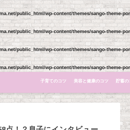
ma.net/public_html/wp-content/themes/sango-theme-pori
ma.net/public_html/wp-content/themes/sango-theme-pori
ma.net/public_html/wp-content/themes/sango-theme-pori
ma.net/public_html/wp-content/themes/sango-theme-pori
子育てのコツ
美容と健康のコツ
貯蓄の
58点！？息子にインタビュー