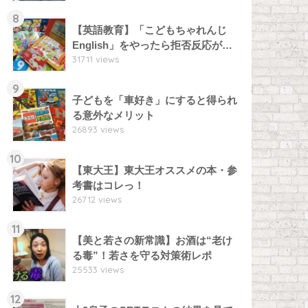
8
【英語教育】「こどもちゃれんじ
English」をやったら拒否反応が…
31711 views
9
子どもを「車好き」にすると得られ
る意外なメリット
26893 views
10
【東大王】東大王オススメの本・参
考書はコレっ！
26712 views
11
【美と若さの新常識】お酒は“老け
る毒”！若さを守る対策術レポ
25533 views
12