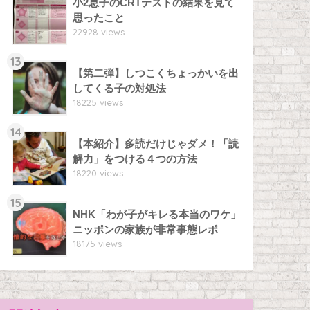
小2息子のCRTテストの結果を見て
思ったこと
22928 views
13
【第二弾】しつこくちょっかいを出
してくる子の対処法
18225 views
14
【本紹介】多読だけじゃダメ！「読
解力」をつける４つの方法
18220 views
15
NHK「わが子がキレる本当のワケ」
ニッポンの家族が非常事態レポ
18175 views