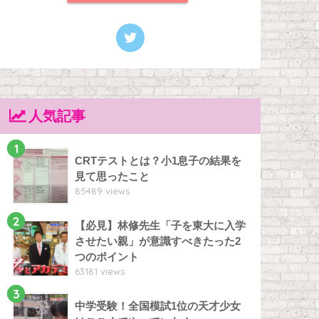
人気記事
1
CRTテストとは？小1息子の結果を
見て思ったこと
85489 views
2
【必見】林修先生「子を東大に入学
させたい親」が意識すべきたった2
つのポイント
63181 views
3
中学受験！全国模試1位の天才少女