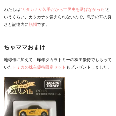
わたしは
”カタカナが苦手だから世界史を選ばなかった”
と
いうくらい、カタカナを覚えられないので、息子の耳の良
さと記憶力に
脱帽
です。
ちゃママおまけ
地球儀に加えて、昨年タカラトミーの株主優待でもらって
いた
トミカの株主優待限定セット
もプレゼントしました。