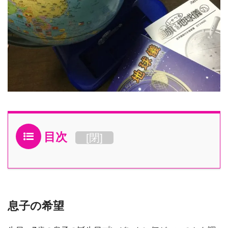
目次
[
閉
]
息子の希望