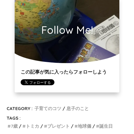
Follow Me!
この記事が気に入ったらフォローしよう
CATEGORY :
子育てのコツ
息子のこと
TAGS :
7歳
トミカ
プレゼント
地球儀
誕生日