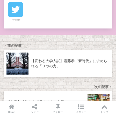
Twitter
前の記事
【変わる大学入試】齋藤孝「新時代」に求めら
れる「３つの力」
次の記事
【必見】林修先生「子を東大に入学させたい
親」が意識すべきたった…
Home
シェア
フォロー
メニュー
トップ