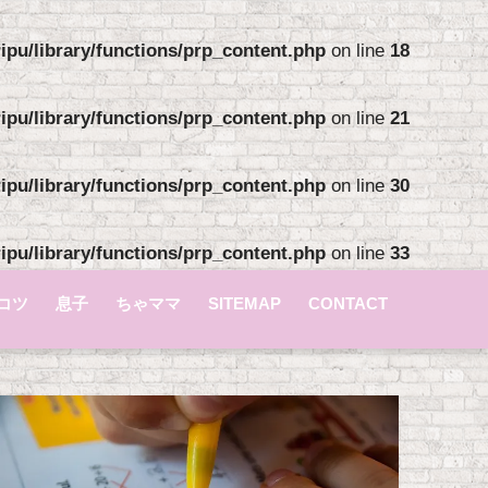
pu/library/functions/prp_content.php
on line
18
pu/library/functions/prp_content.php
on line
21
pu/library/functions/prp_content.php
on line
30
pu/library/functions/prp_content.php
on line
33
コツ
息子
ちゃママ
SITEMAP
CONTACT