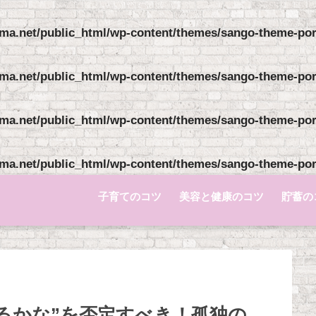
ma.net/public_html/wp-content/themes/sango-theme-pori
ma.net/public_html/wp-content/themes/sango-theme-pori
ma.net/public_html/wp-content/themes/sango-theme-pori
ma.net/public_html/wp-content/themes/sango-theme-pori
子育てのコツ
美容と健康のコツ
貯蓄の
きるかな”を否定すべき！孤独の