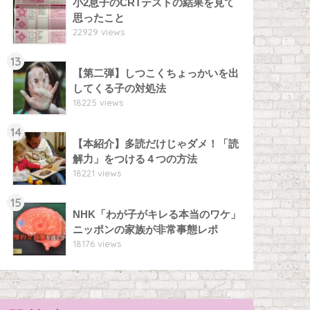
小2息子のCRTテストの結果を見て
思ったこと
22929 views
13
【第二弾】しつこくちょっかいを出
してくる子の対処法
18225 views
14
【本紹介】多読だけじゃダメ！「読
解力」をつける４つの方法
18221 views
15
NHK「わが子がキレる本当のワケ」
ニッポンの家族が非常事態レポ
18176 views