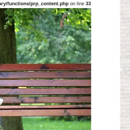
ary/functions/prp_content.php
on line
33