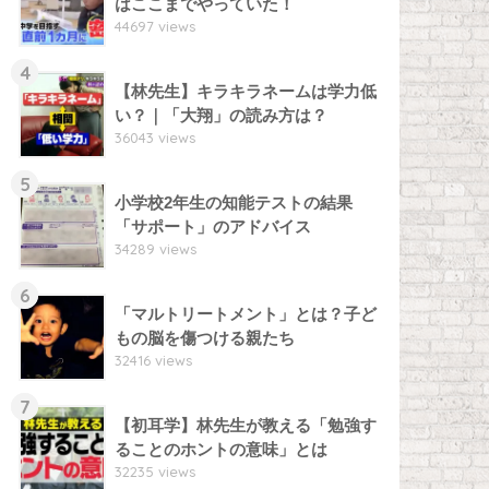
はここまでやっていた！
44697 views
4
【林先生】キラキラネームは学力低
い？｜「大翔」の読み方は？
36043 views
5
小学校2年生の知能テストの結果
「サポート」のアドバイス
34289 views
6
「マルトリートメント」とは？子ど
もの脳を傷つける親たち
32416 views
7
【初耳学】林先生が教える「勉強す
ることのホントの意味」とは
32235 views