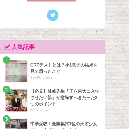
人気記事
1
CRTテストとは？小1息子の結果を
見て思ったこと
85490 views
2
【必見】林修先生「子を東大に入学
させたい親」が意識すべきたった2
つのポイント
63181 views
3
中学受験！全国模試1位の天才少女