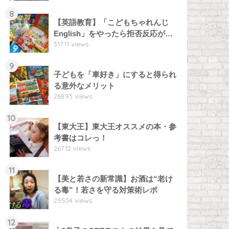
8
【英語教育】「こどもちゃれんじ
English」をやったら拒否反応が…
31711 views
9
子どもを「車好き」にすると得られ
る意外なメリット
26893 views
10
【東大王】東大王オススメの本・参
考書はコレっ！
26712 views
11
【美と若さの新常識】お酒は“老け
る毒”！若さを守る対策術レポ
25534 views
12