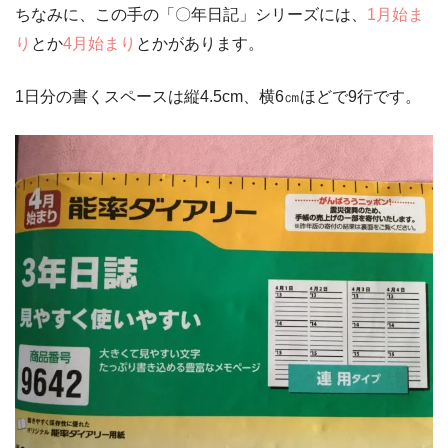
ちなみに、この手の「〇年日記」シリーズには、
1月始ま
り
とか
4月始まり
とかがあります。
1日分の書くスペースは
縦4.5cm、横6㎝ほどで9行
です。