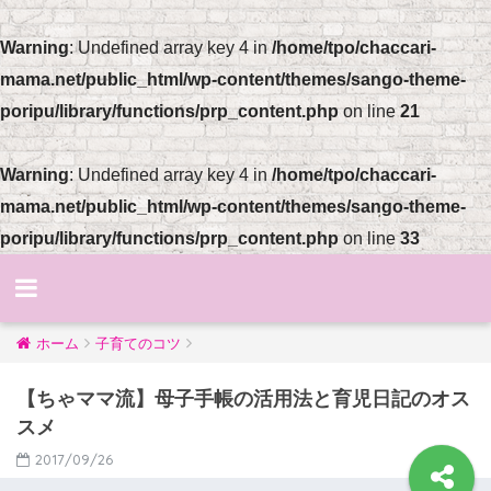
Warning
: Undefined array key 4 in
/home/tpo/chaccari-
mama.net/public_html/wp-content/themes/sango-theme-
poripu/library/functions/prp_content.php
on line
21
Warning
: Undefined array key 4 in
/home/tpo/chaccari-
mama.net/public_html/wp-content/themes/sango-theme-
poripu/library/functions/prp_content.php
on line
33
ホーム
子育てのコツ
【ちゃママ流】母子手帳の活用法と育児日記のオス
スメ
2017/09/26