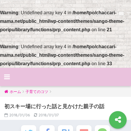
Warning
: Undefined array key 4 in
/home/tpo/chaccari-
mama.net/public_html/wp-content/themes/sango-theme-
poripu/library/functions/prp_content.php
on line
21
Warning
: Undefined array key 4 in
/home/tpo/chaccari-
mama.net/public_html/wp-content/themes/sango-theme-
poripu/library/functions/prp_content.php
on line
33
ホーム
子育てのコツ
初スキー場に行った話と見かけた親子の話
2018/01/06
2018/01/07