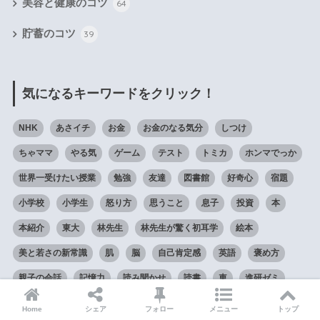
美容と健康のコツ
64
貯蓄のコツ
39
気になるキーワードをクリック！
NHK
あさイチ
お金
お金のなる気分
しつけ
ちゃママ
やる気
ゲーム
テスト
トミカ
ホンマでっか
世界一受けたい授業
勉強
友達
図書館
好奇心
宿題
小学校
小学生
怒り方
思うこと
息子
投資
本
本紹介
東大
林先生
林先生が驚く初耳学
絵本
美と若さの新常識
肌
脳
自己肯定感
英語
褒め方
親子の会話
記憶力
読み聞かせ
読書
車
進研ゼミ
運動
達成感
集中力
高橋真麻
Home
シェア
フォロー
メニュー
トップ