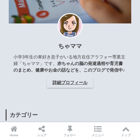
ちゃママ
小学3年生の車好き息子がいる地方在住アラフォー専業主
婦「ちゃママ」です。
赤ちゃんの脳の発達過程や育児書
のまとめ、健康やお金の話などを、このブログで発信中♪
詳細プロフィール
カテゴリー
ちゃママのこと
78
Home
シェア
フォロー
メニュー
トップ