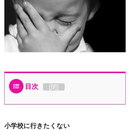
目次
[
閉
]
小学校に行きたくない