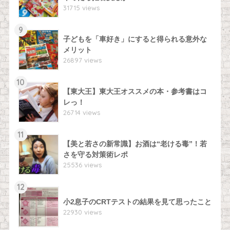
31715 views
9
子どもを「車好き」にすると得られる意外な
メリット
26897 views
10
【東大王】東大王オススメの本・参考書はコ
レっ！
26714 views
11
【美と若さの新常識】お酒は“老ける毒”！若
さを守る対策術レポ
25536 views
12
小2息子のCRTテストの結果を見て思ったこと
22930 views