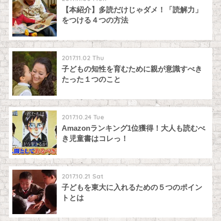
【本紹介】多読だけじゃダメ！「読解力」
をつける４つの方法
2017.11.02 Thu
子どもの知性を育むために親が意識すべき
たった１つのこと
2017.10.24 Tue
Amazonランキング1位獲得！大人も読むべ
き児童書はコレっ！
2017.10.21 Sat
子どもを東大に入れるための５つのポイン
トとは