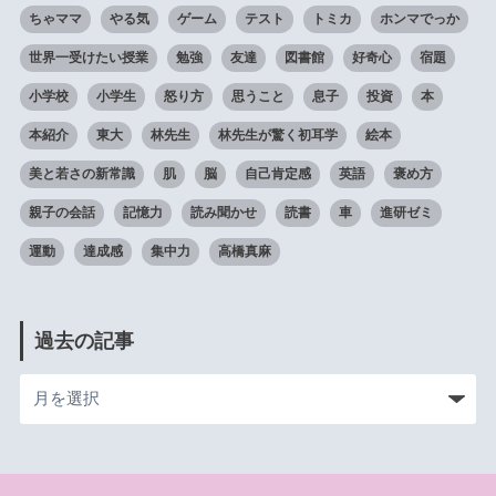
ちゃママ
やる気
ゲーム
テスト
トミカ
ホンマでっか
世界一受けたい授業
勉強
友達
図書館
好奇心
宿題
小学校
小学生
怒り方
思うこと
息子
投資
本
本紹介
東大
林先生
林先生が驚く初耳学
絵本
美と若さの新常識
肌
脳
自己肯定感
英語
褒め方
親子の会話
記憶力
読み聞かせ
読書
車
進研ゼミ
運動
達成感
集中力
高橋真麻
過去の記事