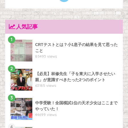
人気記事
1
CRTテストとは？小1息子の結果を見て思った
こと
85493 views
2
【必見】林修先生「子を東大に入学させたい
親」が意識すべきたった2つのポイント
63185 views
3
中学受験！全国模試1位の天才少女はここまで
やっていた！
44699 views
4