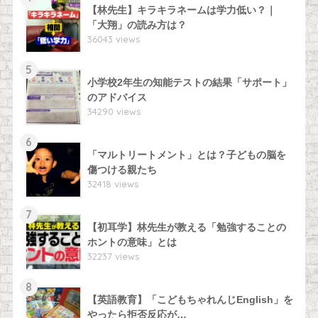
【林先生】キラキラネームは学力低い？｜
「大翔」の読み方は？
36043 views
5
小学校2年生の知能テストの結果「サポート」
のアドバイス
34290 views
6
「マルトリートメント」とは？子どもの脳を
傷つける親たち
32418 views
7
【初耳学】林先生が教える「勉強することの
ホントの意味」とは
32237 views
8
【英語教育】「こどもちゃれんじEnglish」を
やったら拒否反応が…