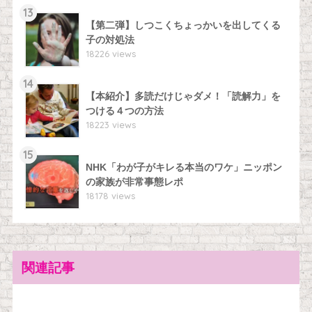
13
【第二弾】しつこくちょっかいを出してくる
子の対処法
18226 views
14
【本紹介】多読だけじゃダメ！「読解力」を
つける４つの方法
18223 views
15
NHK「わが子がキレる本当のワケ」ニッポン
の家族が非常事態レポ
18178 views
関連記事