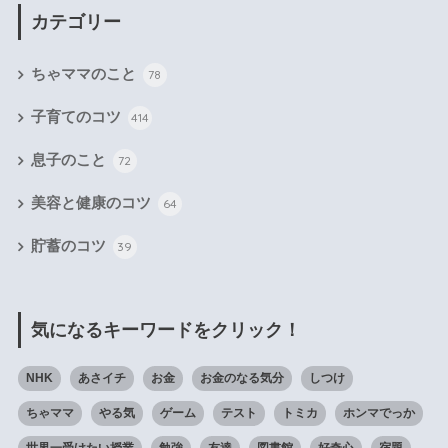
カテゴリー
ちゃママのこと
78
子育てのコツ
414
息子のこと
72
美容と健康のコツ
64
貯蓄のコツ
39
気になるキーワードをクリック！
NHK
あさイチ
お金
お金のなる気分
しつけ
ちゃママ
やる気
ゲーム
テスト
トミカ
ホンマでっか
世界一受けたい授業
勉強
友達
図書館
好奇心
宿題