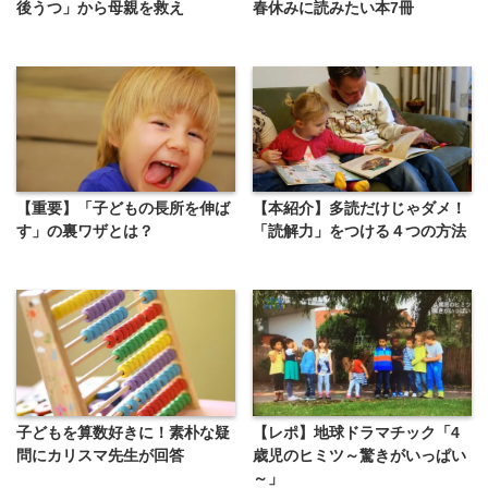
後うつ」から母親を救え
春休みに読みたい本7冊
【重要】「子どもの長所を伸ば
【本紹介】多読だけじゃダメ！
す」の裏ワザとは？
「読解力」をつける４つの方法
子どもを算数好きに！素朴な疑
【レポ】地球ドラマチック「4
問にカリスマ先生が回答
歳児のヒミツ～驚きがいっぱい
～」