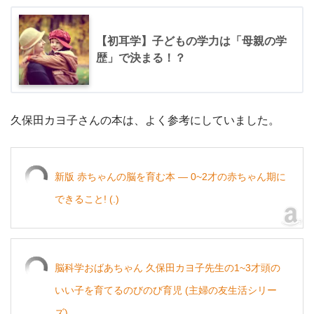
【初耳学】子どもの学力は「母親の学
歴」で決まる！？
久保田カヨ子さんの本は、よく参考にしていました。
新版 赤ちゃんの脳を育む本 ― 0~2才の赤ちゃん期に
できること! (.)
脳科学おばあちゃん 久保田カヨ子先生の1~3才頭の
いい子を育てるのびのび育児 (主婦の友生活シリー
ズ)