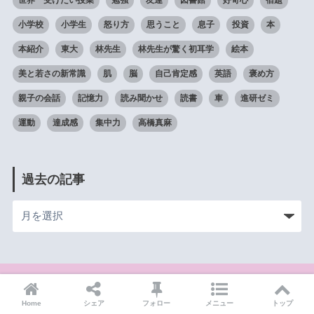
小学校
小学生
怒り方
思うこと
息子
投資
本
本紹介
東大
林先生
林先生が驚く初耳学
絵本
美と若さの新常識
肌
脳
自己肯定感
英語
褒め方
親子の会話
記憶力
読み聞かせ
読書
車
進研ゼミ
運動
達成感
集中力
高橋真麻
過去の記事
HOME
Home
シェア
フォロー
メニュー
トップ