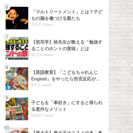
6
「マルトリートメント」とは？子ど
もの脳を傷つける親たち
32415 views
7
【初耳学】林先生が教える「勉強す
ることのホントの意味」とは
32235 views
8
【英語教育】「こどもちゃれんじ
English」をやったら拒否反応が…
31711 views
9
子どもを「車好き」にすると得られ
る意外なメリット
26893 views
10
【東大王】東大王オススメの本・参