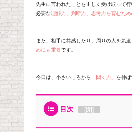
先生に言われたことを正しく受け取って行
必要な
理解力、判断力、思考力を育むため
また、相手に共感したり、周りの人を気遣
めにも重要
です。
今日は、小さいころから
「聞く力」
を伸ば
目次
[
閉
]