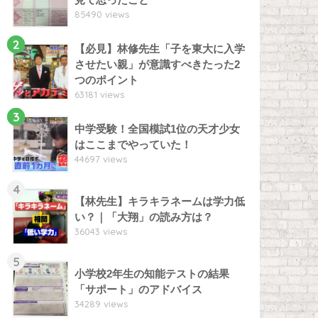
85490 views
2
【必見】林修先生「子を東大に入学
させたい親」が意識すべきたった2
つのポイント
63181 views
3
中学受験！全国模試1位の天才少女
はここまでやっていた！
44697 views
4
【林先生】キラキラネームは学力低
い？｜「大翔」の読み方は？
36043 views
5
小学校2年生の知能テストの結果
「サポート」のアドバイス
34289 views