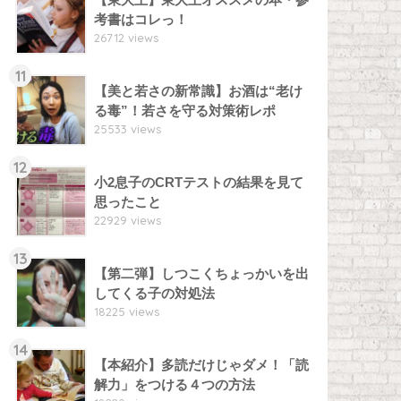
考書はコレっ！
26712 views
11
【美と若さの新常識】お酒は“老け
る毒”！若さを守る対策術レポ
25533 views
12
小2息子のCRTテストの結果を見て
思ったこと
22929 views
13
【第二弾】しつこくちょっかいを出
してくる子の対処法
18225 views
14
【本紹介】多読だけじゃダメ！「読
解力」をつける４つの方法