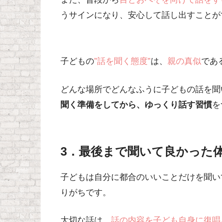
うサイン
になり、安心して話し出すことが
子どもの
”話を聞く態度”
は、
親の真似
であ
どんな場所でどんなふうに子どもの話を聞
聞く準備をしてから、ゆっくり話す習慣
を
3．最後まで聞いて良かった
子どもは自分に都合のいいことだけを聞い
りがちです。
大切な話は、
話の内容を子ども自身に復唱