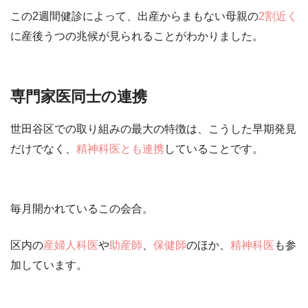
この2週間健診によって、
出産からまもない母親の
2割近く
に産後うつの兆候が見られる
ことがわかりました。
専門家医同士の連携
世田谷区での取り組みの最大の特徴は、こうした早期発見
だけでなく、
精神科医とも連携
していることです。
毎月開かれているこの会合。
区内の
産婦人科医
や
助産師
、
保健師
のほか、
精神科医
も参
加しています。