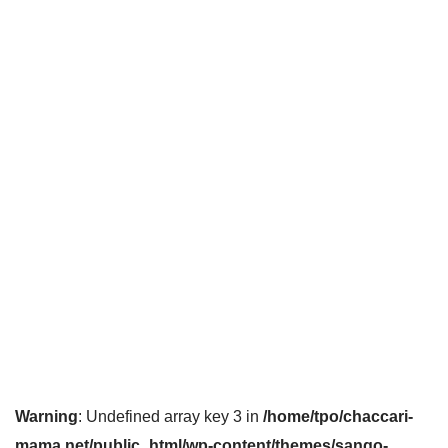
Warning
: Undefined array key 3 in
/home/tpo/chaccari-
mama.net/public_html/wp-content/themes/sango-