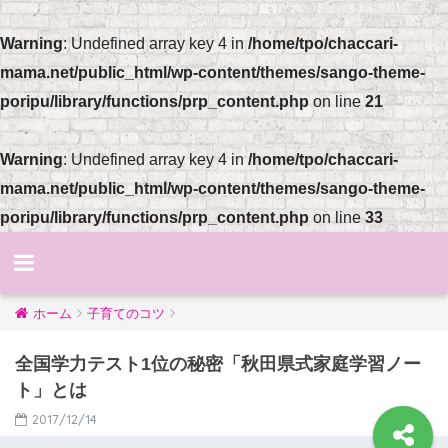
Warning
: Undefined array key 4 in
/home/tpo/chaccari-
mama.net/public_html/wp-content/themes/sango-theme-
poripu/library/functions/prp_content.php
on line
21
Warning
: Undefined array key 4 in
/home/tpo/chaccari-
mama.net/public_html/wp-content/themes/sango-theme-
poripu/library/functions/prp_content.php
on line
33
ホーム
子育てのコツ
全国学力テスト1位の秘密「秋田県式家庭学習ノー
ト」とは
2017/12/14