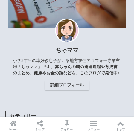
ちゃママ
小学3年生の車好き息子がいる地方在住アラフォー専業主
婦「ちゃママ」です。
赤ちゃんの脳の発達過程や育児書
のまとめ、健康やお金の話などを、このブログで発信中♪
詳細プロフィール
カテゴリー
Home
シェア
フォロー
メニュー
トップ
ちゃママのこと
78