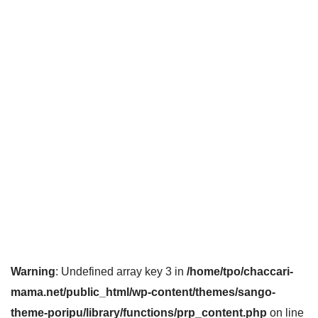
Warning
: Undefined array key 3 in
/home/tpo/chaccari-
mama.net/public_html/wp-content/themes/sango-
theme-poripu/library/functions/prp_content.php
on line