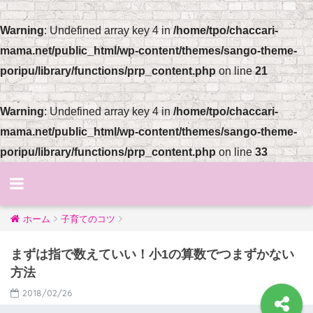
Warning
: Undefined array key 4 in
/home/tpo/chaccari-
mama.net/public_html/wp-content/themes/sango-theme-
poripu/library/functions/prp_content.php
on line
21
Warning
: Undefined array key 4 in
/home/tpo/chaccari-
mama.net/public_html/wp-content/themes/sango-theme-
poripu/library/functions/prp_content.php
on line
33
ホーム
子育てのコツ
まずは指で数えていい！小1の算数でつまずかない
方法
2018/02/26