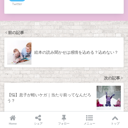
Twitter
前の記事
絵本の読み聞かせは感情を込める？込めない？
次の記事
【悩】息子が軽いケガ｜当たり前ってなんだろ
う？
Home
シェア
フォロー
メニュー
トップ