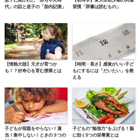
代」の話と息子の「胎内記憶」
習慣「辞書は読むもの」
【情熱大陸】天才が育つか
【時間・長さ】感覚がいい子ど
も！？好奇心を育む授業とは
もにするには「だいたい」を教
える
子どもが宿題をやらない！適
子どもの”勉強力”を上げる！脳
当！集中しない！ときの３つの
に効く5つの栄養素とは