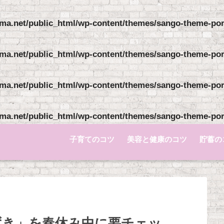
ma.net/public_html/wp-content/themes/sango-theme-pori
ma.net/public_html/wp-content/themes/sango-theme-pori
ma.net/public_html/wp-content/themes/sango-theme-pori
ma.net/public_html/wp-content/themes/sango-theme-pori
子育てのコツ
美容と健康のコツ
貯蓄の
ずき」を春休み中に要チェッ