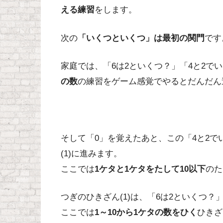
える練習
をします。
次の
「いくつといくつ」は最初の関門
です
家庭では、「6は2といくつ？」「4と2で
の数
の練習をゲーム感覚でやるとだんだん
そして「0」を覚えたあと、この「4と2で
(1)に進みます。
ここでは
1ケタと1ケタをたして10以下
のた
つぎのひきざん(1)は、「6は2といくつ？」
ここでは
1～10から1ケタの数をひく
ひきざ