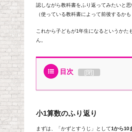
認しながら教科書をふり返ってみたいと思
（使っている教科書によって前後するかも
これから子どもが1年生になるというかた
ん。
目次
[
閉
]
小1算数のふり返り
まずは、「かずとすうじ」として
1から10