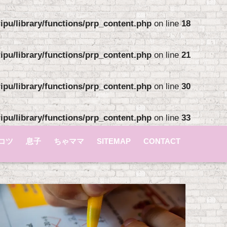
pu/library/functions/prp_content.php
on line
18
pu/library/functions/prp_content.php
on line
21
pu/library/functions/prp_content.php
on line
30
pu/library/functions/prp_content.php
on line
33
コツ
息子
ちゃママ
SITEMAP
CONTACT