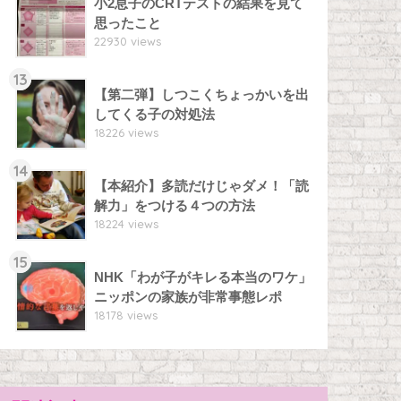
小2息子のCRTテストの結果を見て
思ったこと
22930 views
13
【第二弾】しつこくちょっかいを出
してくる子の対処法
18226 views
14
【本紹介】多読だけじゃダメ！「読
解力」をつける４つの方法
18224 views
15
NHK「わが子がキレる本当のワケ」
ニッポンの家族が非常事態レポ
18178 views