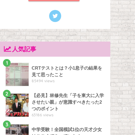
人気記事
1
CRTテストとは？小1息子の結果を
見て思ったこと
85494 views
2
【必見】林修先生「子を東大に入学
させたい親」が意識すべきたった2
つのポイント
63186 views
3
中学受験！全国模試1位の天才少女