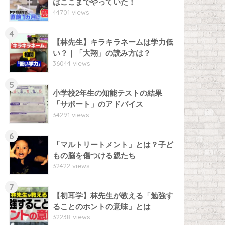
はここまでやっていた！
44701 views
4
【林先生】キラキラネームは学力低
い？｜「大翔」の読み方は？
36044 views
5
小学校2年生の知能テストの結果
「サポート」のアドバイス
34291 views
6
「マルトリートメント」とは？子ど
もの脳を傷つける親たち
32422 views
7
【初耳学】林先生が教える「勉強す
ることのホントの意味」とは
32238 views