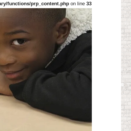
ary/functions/prp_content.php
on line
33