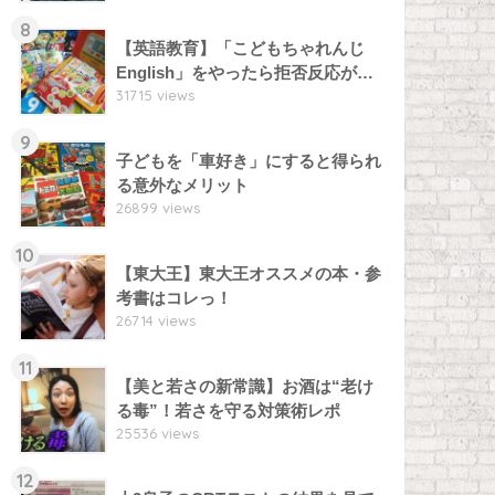
8
【英語教育】「こどもちゃれんじ
English」をやったら拒否反応が…
31715 views
9
子どもを「車好き」にすると得られ
る意外なメリット
26899 views
10
【東大王】東大王オススメの本・参
考書はコレっ！
26714 views
11
【美と若さの新常識】お酒は“老け
る毒”！若さを守る対策術レポ
25536 views
12