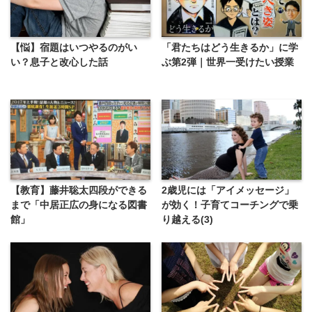
【悩】宿題はいつやるのがい
「君たちはどう生きるか」に学
い？息子と改心した話
ぶ第2弾｜世界一受けたい授業
【教育】藤井聡太四段ができる
2歳児には「アイメッセージ」
まで「中居正広の身になる図書
が効く！子育てコーチングで乗
館」
り越える(3)