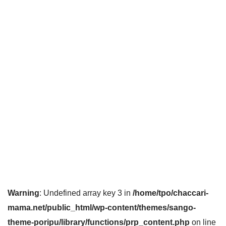
Warning
: Undefined array key 3 in
/home/tpo/chaccari-
mama.net/public_html/wp-content/themes/sango-
theme-poripu/library/functions/prp_content.php
on line