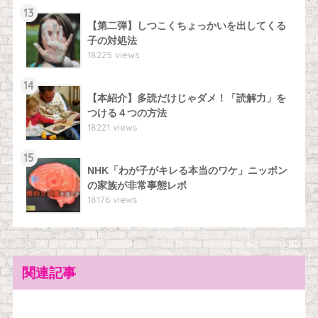
13
【第二弾】しつこくちょっかいを出してくる
子の対処法
18225 views
14
【本紹介】多読だけじゃダメ！「読解力」を
つける４つの方法
18221 views
15
NHK「わが子がキレる本当のワケ」ニッポン
の家族が非常事態レポ
18176 views
関連記事