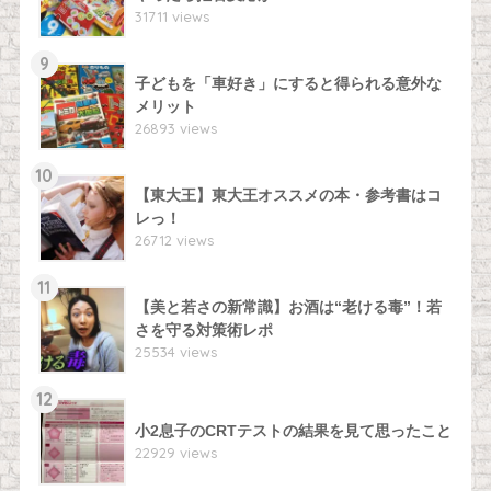
31711 views
9
子どもを「車好き」にすると得られる意外な
メリット
26893 views
10
【東大王】東大王オススメの本・参考書はコ
レっ！
26712 views
11
【美と若さの新常識】お酒は“老ける毒”！若
さを守る対策術レポ
25534 views
12
小2息子のCRTテストの結果を見て思ったこと
22929 views