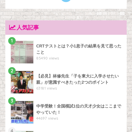
人気記事
1
CRTテストとは？小1息子の結果を見て思った
こと
85490 views
2
【必見】林修先生「子を東大に入学させたい
親」が意識すべきたった2つのポイント
63181 views
3
中学受験！全国模試1位の天才少女はここまで
やっていた！
44697 views
4