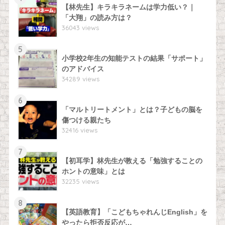
【林先生】キラキラネームは学力低い？｜
「大翔」の読み方は？
36043 views
5
小学校2年生の知能テストの結果「サポート」
のアドバイス
34289 views
6
「マルトリートメント」とは？子どもの脳を
傷つける親たち
32416 views
7
【初耳学】林先生が教える「勉強することの
ホントの意味」とは
32235 views
8
【英語教育】「こどもちゃれんじEnglish」を
やったら拒否反応が…