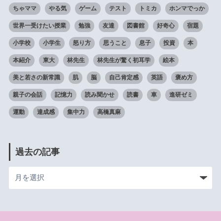
ちゃママ
やる気
ゲーム
テスト
トミカ
ホンマでっか
世界一受けたい授業
勉強
友達
図書館
好奇心
宿題
小学校
小学生
怒り方
思うこと
息子
投資
本
本紹介
東大
林先生
林先生が驚く初耳学
絵本
美と若さの新常識
肌
脳
自己肯定感
英語
褒め方
親子の会話
記憶力
読み聞かせ
読書
車
進研ゼミ
運動
達成感
集中力
高橋真麻
過去の記事