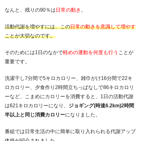
なんと、残りの90％は
日常の動き
。
活動代謝を増やすには、この
日常の動きを意識して増やす
ことが大切なのです。
そのためには1日のなかで
軽めの運動を何度も行う
ことが
重要です。
洗濯干し7分間で5キロカロリー、雑巾がけ16分間で22キ
ロカロリー、夕食作り2時間立ちっぱなしで86キロカロリ
ーなど、こまめにカロリーを消費すると、1日の活動代謝
は621キロカロリーになり、
ジョギング(時速6.2km)2時間
半以上と同じ消費カロリー
になりました。
番組では日常生活の中に簡単に取り入れられる代謝アップ
体操が紹介されました。