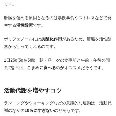
ます。
肝臓を傷める原因となるのは暴飲暴食やストレスなどで発
生する
活性酸素
です。
ポリフェノールには
抗酸化作用
があるため、肝臓を活性酸
素から守ってくれるのです。
1日25g(5gを5個)、朝・昼・夕の食事前と午前・午後の間
食で計5回、
こまめに食べる
のがオススメだそうです。
活動代謝を増やすコツ
ランニングやウォーキングなどの意識的な運動は、活動代
謝のなかの
10％にすぎない
のだそうです。