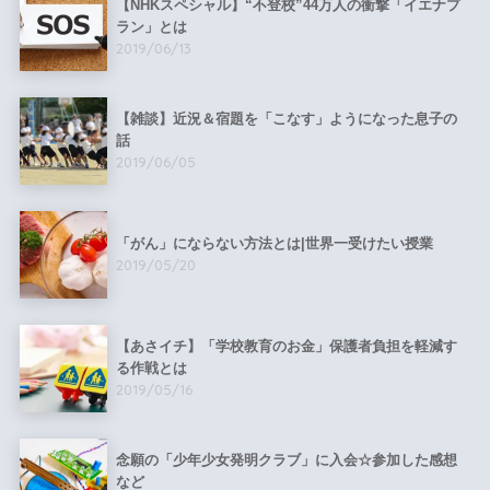
【NHKスペシャル】“不登校”44万人の衝撃「イエナプ
ラン」とは
2019/06/13
【雑談】近況＆宿題を「こなす」ようになった息子の
話
2019/06/05
「がん」にならない方法とは|世界一受けたい授業
2019/05/20
【あさイチ】「学校教育のお金」保護者負担を軽減す
る作戦とは
2019/05/16
念願の「少年少女発明クラブ」に入会☆参加した感想
など