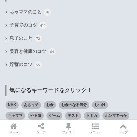
ちゃママのこと
78
子育てのコツ
414
息子のこと
72
美容と健康のコツ
64
貯蓄のコツ
39
気になるキーワードをクリック！
NHK
あさイチ
お金
お金のなる気分
しつけ
ちゃママ
やる気
ゲーム
テスト
トミカ
ホンマでっか
世界一受けたい授業
勉強
友達
図書館
好奇心
宿題
Home
シェア
フォロー
メニュー
トップ
小学校
小学生
怒り方
思うこと
息子
投資
本