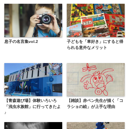
息子の名言集vol.2
子どもを「車好き」にすると得
られる意外なメリット
【青森遊び場】体験いろいろ
【雑談】赤ペン先生が描く「コ
「浅虫水族館」に行ってきたよ
ラショの絵」が上手な理由
♪