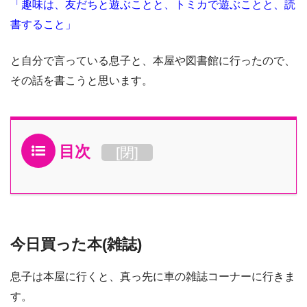
「趣味は、友だちと遊ぶことと、トミカで遊ぶことと、
読
書
すること」
と自分で言っている息子と、本屋や図書館に行ったので、
その話を書こうと思います。
目次
[
閉
]
今日買った本(雑誌)
息子は本屋に行くと、真っ先に
車の雑誌コーナー
に行きま
す。