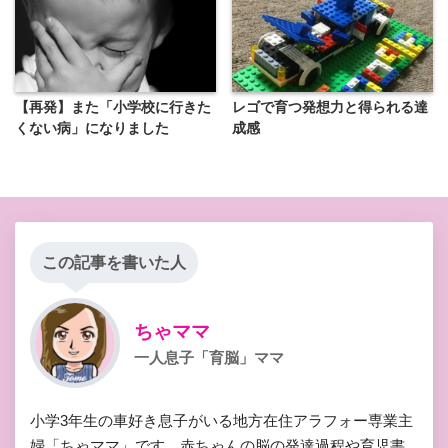
【再発】また「小学校に行きた
レゴで育つ発想力と得られる達
くない病」になりました
成感
この記事を書いた人
ちゃママ
一人息子「育脳」ママ
小学3年生の車好き息子がいる地方在住アラフォー専業主
婦「ちゃママ」です。赤ちゃんの脳の発達過程や育児書