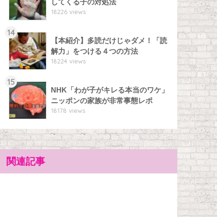
してくる子の対処法
18226 views
14
【本紹介】多読だけじゃダメ！「読
解力」をつける４つの方法
18224 views
15
NHK「わが子がキレる本当のワケ」
ニッポンの家族が非常事態レポ
18178 views
関連記事