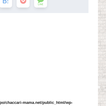
LINE
po/chaccari-mama.net/public_html/wp-