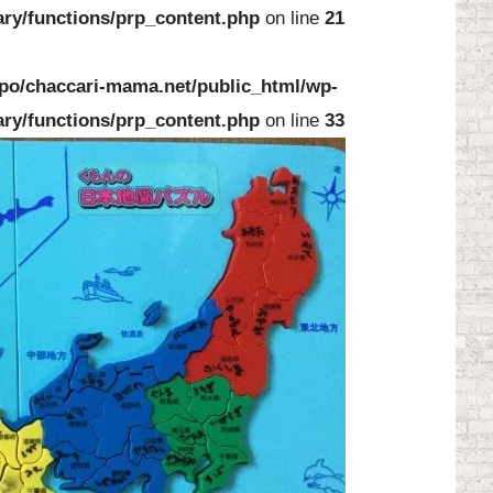
ary/functions/prp_content.php
on line
21
po/chaccari-mama.net/public_html/wp-
ary/functions/prp_content.php
on line
33