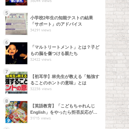
36044 views
5
小学校2年生の知能テストの結果
「サポート」のアドバイス
34291 views
6
「マルトリートメント」とは？子ど
もの脳を傷つける親たち
32422 views
7
【初耳学】林先生が教える「勉強す
ることのホントの意味」とは
32238 views
8
【英語教育】「こどもちゃれんじ
English」をやったら拒否反応が…
31715 views