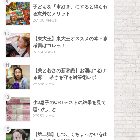
9
子どもを「車好き」にすると得られ
る意外なメリット
26900 views
10
【東大王】東大王オススメの本・参
考書はコレっ！
26714 views
11
【美と若さの新常識】お酒は“老け
る毒”！若さを守る対策術レポ
25536 views
12
小2息子のCRTテストの結果を見て
思ったこと
22930 views
13
【第二弾】しつこくちょっかいを出