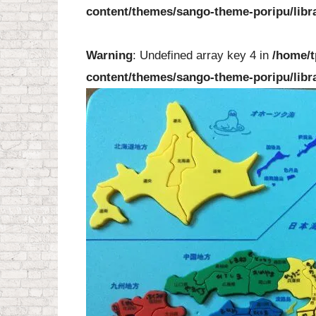
content/themes/sango-theme-poripu/libr
Warning
: Undefined array key 4 in
/home/t
content/themes/sango-theme-poripu/libr