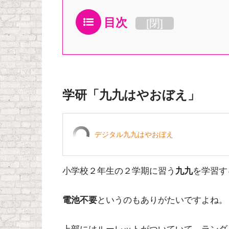
目次
[
閉
]
学研「九九はやおぼえ」
デジタル九九はやおぼえ
小学校２年生の２学期に習う
九九
を学習す
電池不要
というのもありがたいですよね。