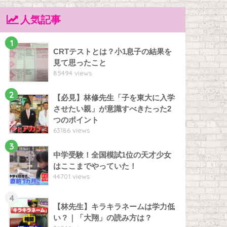
人気記事
1
CRTテストとは？小1息子の結果を
見て思ったこと
85494 views
2
【必見】林修先生「子を東大に入学
させたい親」が意識すべきたった2
つのポイント
63186 views
3
中学受験！全国模試1位の天才少女
はここまでやっていた！
44701 views
4
【林先生】キラキラネームは学力低
い？｜「大翔」の読み方は？