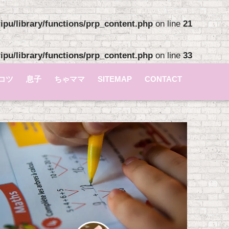
pu/library/functions/prp_content.php
on line
21
pu/library/functions/prp_content.php
on line
33
コツ
息子
ちゃママ
SITEMAP
CONTACT