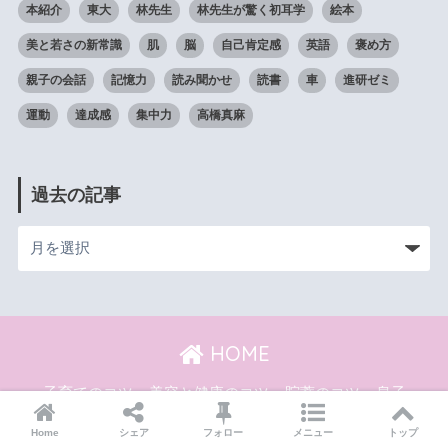
本紹介
東大
林先生
林先生が驚く初耳学
絵本
美と若さの新常識
肌
脳
自己肯定感
英語
褒め方
親子の会話
記憶力
読み聞かせ
読書
車
進研ゼミ
運動
達成感
集中力
高橋真麻
過去の記事
HOME
子育てのコツ
美容と健康のコツ
貯蓄のコツ
息子
ちゃママ
SITEMAP
Home
シェア
フォロー
メニュー
トップ
CONTACT