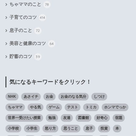
ちゃママのこと
78
子育てのコツ
414
息子のこと
72
美容と健康のコツ
64
貯蓄のコツ
39
気になるキーワードをクリック！
NHK
あさイチ
お金
お金のなる気分
しつけ
ちゃママ
やる気
ゲーム
テスト
トミカ
ホンマでっか
世界一受けたい授業
勉強
友達
図書館
好奇心
宿題
小学校
小学生
怒り方
思うこと
息子
投資
本