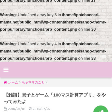
poripu/library/functions/prp_content.php
on line
27
Warning
: Undefined array key 3 in
/home/tpo/chaccari-
mama.net/public_html/wp-content/themes/sango-theme-
poripu/library/functions/prp_content.php
on line
30
Warning
: Undefined array key 4 in
/home/tpo/chaccari-
mama.net/public_html/wp-content/themes/sango-theme-
poripu/library/functions/prp_content.php
on line
33
ホーム
ちゃママのこと
【雑談】息子とゲーム「100マス計算アプリ」をや
ってみたよ
2018/07/01
2018/07/02