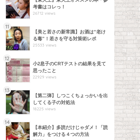
考書はコレっ！
26712 views
11
【美と若さの新常識】お酒は“老け
る毒”！若さを守る対策術レポ
25533 views
12
小2息子のCRTテストの結果を見て
思ったこと
22929 views
13
【第二弾】しつこくちょっかいを出
してくる子の対処法
18225 views
14
【本紹介】多読だけじゃダメ！「読
解力」をつける４つの方法