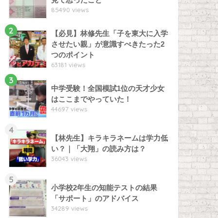
85490 views
2
【必見】林修先生「子を東大に入学
させたい親」が意識すべきたった2
つのポイント
63181 views
3
中学受験！全国模試1位の天才少女
はここまでやっていた！
44697 views
4
【林先生】キラキラネームは学力低
い？｜「大翔」の読み方は？
36043 views
5
小学校2年生の知能テストの結果
「サポート」のアドバイス
34289 views