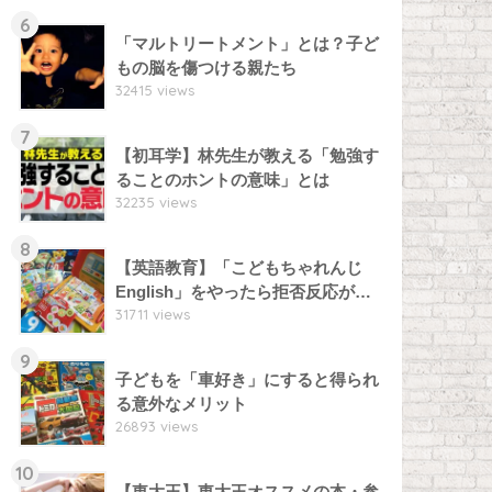
6
「マルトリートメント」とは？子ど
もの脳を傷つける親たち
32415 views
7
【初耳学】林先生が教える「勉強す
ることのホントの意味」とは
32235 views
8
【英語教育】「こどもちゃれんじ
English」をやったら拒否反応が…
31711 views
9
子どもを「車好き」にすると得られ
る意外なメリット
26893 views
10
【東大王】東大王オススメの本・参