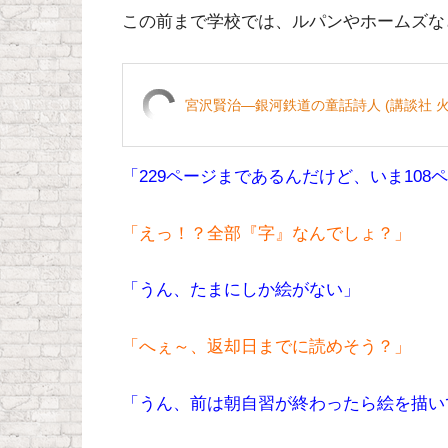
この前まで学校では、ルパンやホームズな
宮沢賢治―銀河鉄道の童話詩人 (講談社 
「229ページまであるんだけど、いま108
「えっ！？全部『字』なんでしょ？」
「うん、たまにしか絵がない」
「へぇ～、返却日までに読めそう？」
「うん、前は朝自習が終わったら絵を描い