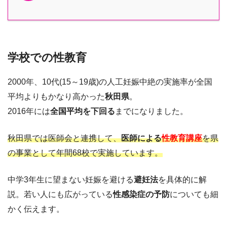
学校での性教育
2000年、10代(15～19歳)の人工妊娠中絶の実施率が全国
平均よりもかなり高かった
秋田県
。
2016年には
全国平均を下回る
までになりました。
秋田県では医師会と連携して、
医師による
性教育講座
を県
の事業として年間68校で実施しています。
中学3年生に望まない妊娠を避ける
避妊法
を具体的に解
説。若い人にも広がっている
性感染症の予防
についても細
かく伝えます。