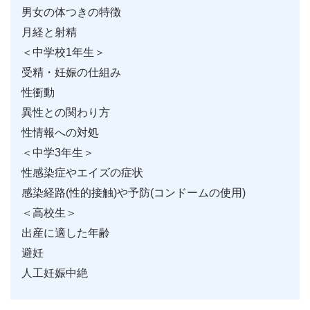
男女の体つきの特徴
月経と射精
＜中学校1年生＞
受精・妊娠の仕組み
性衝動
異性との関わり方
性情報への対処
＜中学3年生＞
性感染症やエイズの症状
感染経路(性的接触)や予防(コンドームの使用)
＜高校生＞
出産に適した年齢
避妊
人工妊娠中絶