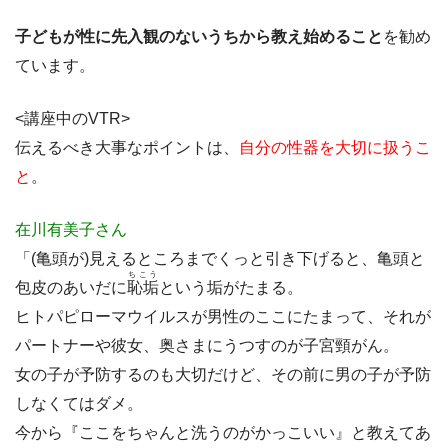
子どもが性に先入観のないうちから教え始めること
を勧め
ています。
<講座中のVTR>
伝えるべき大事なポイントは、
自分の性器を大切に扱うこ
と
。
在川有美子さん
「(亀頭が)見えるところまでくっと引き下げると、亀頭と
ちこう
包皮のあいだに
恥垢
という垢がたまる。
ヒトパピローマウイルスが男性のここにたまって、それが
パートナーや彼女、奥さまにうつすのが子宮頸がん。
女の子が予防するのも大切だけど、その前に男の子が予防
しなくてはダメ。
今から『ここをちゃんと洗うのがかっこいい』と教えてあ