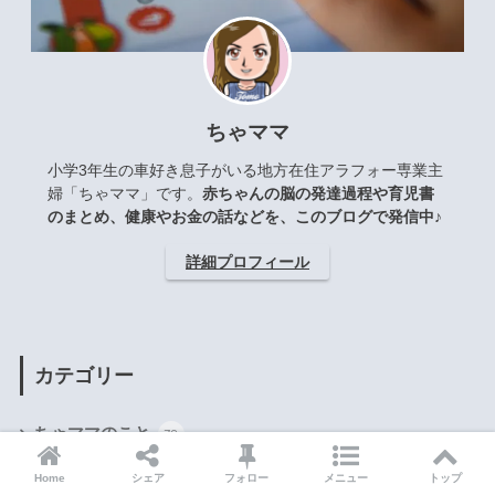
ちゃママ
小学3年生の車好き息子がいる地方在住アラフォー専業主
婦「ちゃママ」です。
赤ちゃんの脳の発達過程や育児書
のまとめ、健康やお金の話などを、このブログで発信中♪
詳細プロフィール
カテゴリー
ちゃママのこと
78
子育てのコツ
Home
シェア
フォロー
メニュー
トップ
414