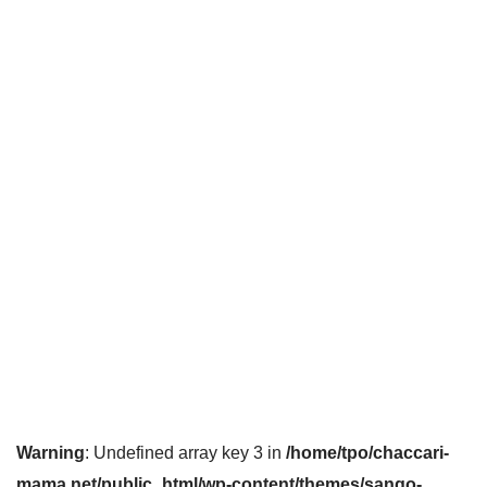
Warning
: Undefined array key 3 in
/home/tpo/chaccari-
mama.net/public_html/wp-content/themes/sango-