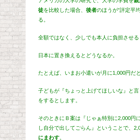
アメリカの大学の研究で、大学の学費を
親
徒
を比較した場合、
後者
のほうが“評定平
る。
全額ではなく、少しでも本人に負担させる
日本に置き換えるとどうなるか。
たとえば、いまお小遣いが月に1,000円だ
子どもが『ちょっと上げてほしいな』と言った
をするとします。
そのときにＢ案は『じゃぁ特別に2,000
し自分で出してごらん』ということで、2,
にまわす
。