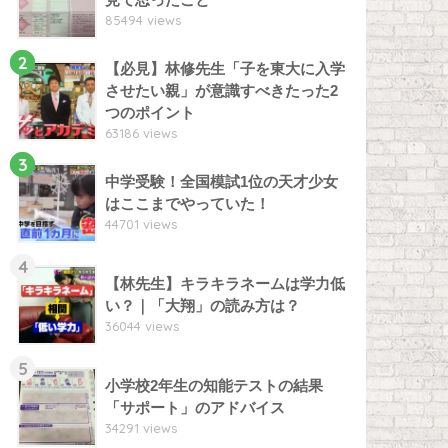
85494 views
2
【必見】林修先生「子を東大に入学
させたい親」が意識すべきたった2
つのポイント
63186 views
3
中学受験！全国模試1位の天才少女
はここまでやっていた！
44701 views
4
【林先生】キラキラネームは学力低
い？｜「大翔」の読み方は？
36044 views
5
小学校2年生の知能テストの結果
「サポート」のアドバイス
34291 views