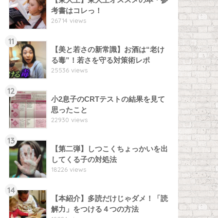
考書はコレっ！
26714 views
11
【美と若さの新常識】お酒は“老け
る毒”！若さを守る対策術レポ
25536 views
12
小2息子のCRTテストの結果を見て
思ったこと
22930 views
13
【第二弾】しつこくちょっかいを出
してくる子の対処法
18226 views
14
【本紹介】多読だけじゃダメ！「読
解力」をつける４つの方法